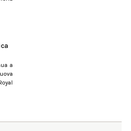
ica
nua a
nuova
Royal