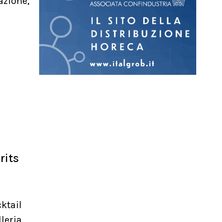
azione,
rits
ktail
leria