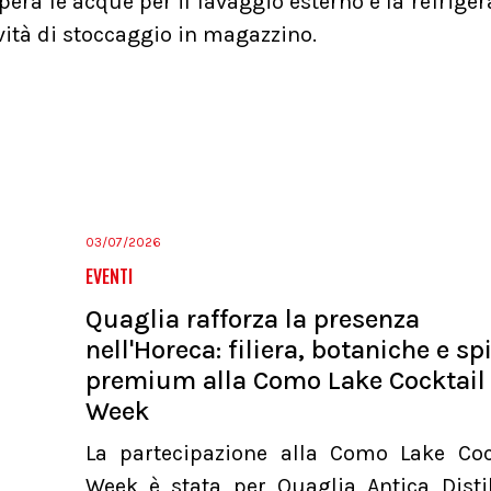
era le acque per il lavaggio esterno e la refriger
ività di stoccaggio in magazzino.
03/07/2026
EVENTI
Quaglia rafforza la presenza
nell'Horeca: filiera, botaniche e spi
premium alla Como Lake Cocktail
Week
La partecipazione alla Como Lake Coc
Week è stata per Quaglia Antica Distil