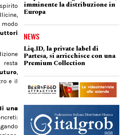
imminente la distribuzione in
spirito
Europa
licine,
un modo
uttori
NEWS
Liq.ID, la private label di
dizione
Partesa, si arricchisce con una
Premium Collection
 resta
futuro
,
ro e il
di una
ncreti:
egando