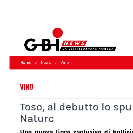
/
/
< Home
News
Vino
VINO
Toso, al debutto lo s
Nature
Una nuova linea esclusiva di bollici