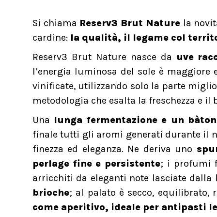
Si chiama
Reserv3 Brut Nature
la novit
cardine:
la qualità, il legame col territ
Reserv3 Brut Nature nasce da
uve rac
l’energia luminosa del sole è maggiore 
vinificate, utilizzando solo la parte migli
metodologia che esalta la freschezza e il 
Una
lunga fermentazione e un bàtonn
finale tutti gli aromi generati durante il
finezza ed eleganza. Ne deriva uno
spum
perlage fine e persistente
; i profumi 
arricchiti da eleganti note lasciate dall
brioche
; al palato è secco, equilibrato
come aperitivo, ideale per antipasti le