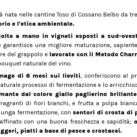
à nata nelle cantine Toso di Cossano Belbo da tre
orio e l'etica ambientale.
colte a mano in vigneti esposti a sud-oves
e garantisce una migliore maturazione, sapien
ore del grappolo e
lavorate con il Metodo Char
bouquet naturale del vino.
age di 6 mesi sui lieviti
, conferiscono al p
 naturale processo di fermentazione e lo arricchis
ante dal colore giallo paglierino brillante
fragranti di fiori bianchi, e frutta a polpa bian
a lunga fermentazione, con
sentori di crosta di 
, raffinato con una buona freschezza e sapidità;
ggeri, piatti a base di pesce e crostacei.