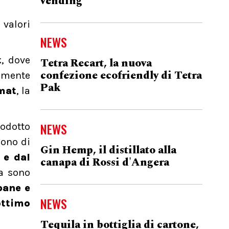
vending
 valori
NEWS
t
, dove
Tetra Recart, la nuova
confezione ecofriendly di Tetra
temente
Pak
mat
, la
NEWS
rodotto
cono di
Gin Hemp, il distillato alla
 e dal
canapa di Rossi d'Angera
ca sono
pane e
NEWS
ottimo
Tequila in bottiglia di cartone,