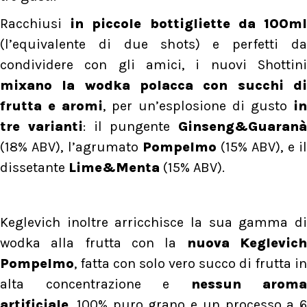
Racchiusi
in piccole bottigliette da 100ml
(l’equivalente di due shots) e perfetti da
condividere con gli amici, i nuovi Shottini
mixano la wodka polacca con succhi di
frutta e aromi
, per un’esplosione di gusto
in
tre varianti
: il pungente
Ginseng&Guaranà
(18% ABV), l’agrumato
Pompelmo
(15% ABV), e i
dissetante
Lime&Menta
(15% ABV).
Keglevich inoltre arricchisce la sua gamma di
wodka alla frutta con la
nuova Keglevic
Pompelmo
, fatta con solo vero succo di frutta in
alta concentrazione e
nessun aroma
artificiale
, 100% puro grano e un processo a 6