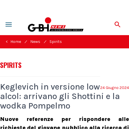
Toggle
navigation
/
/
< Home
News
Spirits
SPIRITS
Keglevich in versione low
24 Giugno 2024
alcol: arrivano gli Shottini e la
wodka Pompelmo
Nuove referenze per rispondere alle
richieste del giovane pubblico alla ricerca di