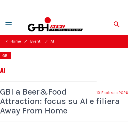
Toggle
navigation
/
/
< Home
Eventi
AI
GBI
AI
GBI a Beer&Food
13 Febbraio 2026
Attraction: focus su AI e filiera
Away From Home