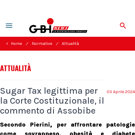
Toggle
navigation
/
/
< Home
Normative
Attualità
ATTUALITÀ
Sugar Tax legittima per
03 Aprile 2024
la Corte Costituzionale, il
commento di Assobibe
Secondo Pierini, per affrontare patologie
come sovrappeso, obesità e diabete