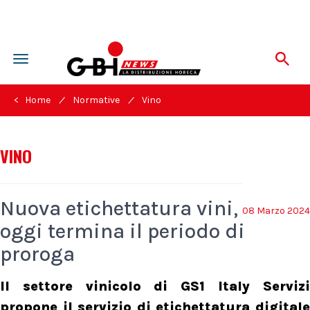
Toggle
navigation
/
/
< Home
Normative
Vino
VINO
Nuova etichettatura vini,
08 Marzo 2024
oggi termina il periodo di
proroga
Il settore vinicolo di GS1 Italy Servizi
propone il servizio di etichettatura digitale