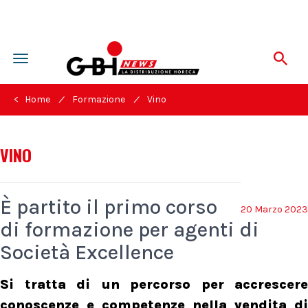
Toggle
navigation
/
/
< Home
Formazione
Vino
VINO
È partito il primo corso
20 Marzo 2023
di formazione per agenti di
Società Excellence
Si tratta di un percorso per accrescere
conoscenze e competenze nella vendita di