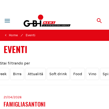
Toggle
navigation
/
< Home
Eventi
EVENTI
Stai filtrando per
week
Birra
Attualità
Soft drink
Food
Vino
Spi
21/04/2026
FAMIGLIASANTONI