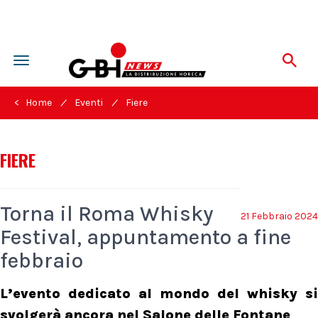
Toggle
navigation
/
/
< Home
Eventi
Fiere
FIERE
Torna il Roma Whisky
21 Febbraio 2024
Festival, appuntamento a fine
febbraio
L’evento dedicato al mondo del whisky si
svolgerà ancora nel Salone delle Fontane