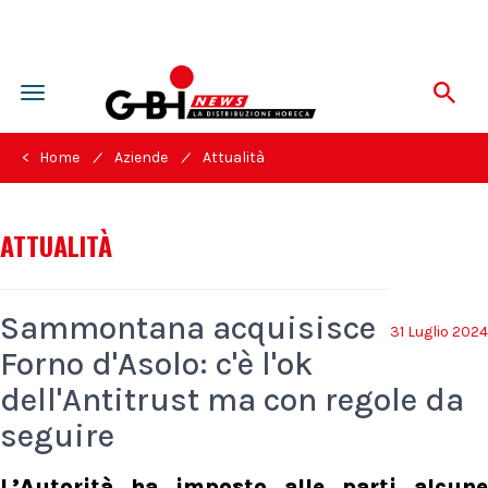
Toggle
navigation
/
/
< Home
Aziende
Attualità
ATTUALITÀ
Sammontana acquisisce
31 Luglio 2024
Forno d'Asolo: c'è l'ok
dell'Antitrust ma con regole da
seguire
L’Autorità ha imposto alle parti alcune