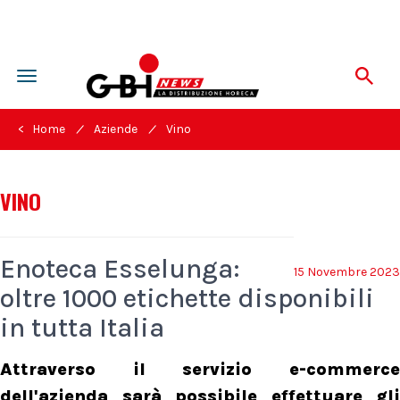
Toggle
navigation
/
/
< Home
Aziende
Vino
VINO
Enoteca Esselunga:
15 Novembre 2023
oltre 1000 etichette disponibili
in tutta Italia
Attraverso il servizio e-commerce
dell'azienda sarà possibile effettuare gli