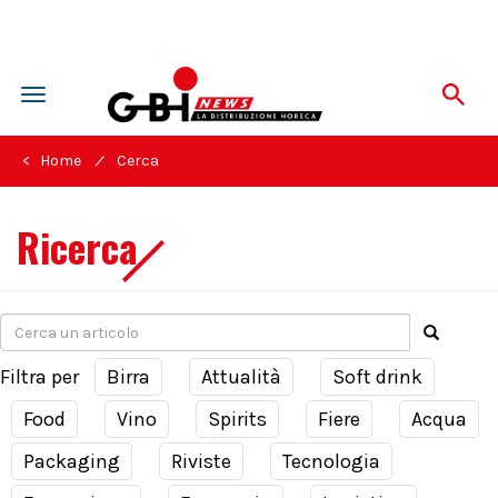
Toggle
navigation
/
< Home
Cerca
Ricerca
Filtra per
Birra
Attualità
Soft drink
Food
Vino
Spirits
Fiere
Acqua
Packaging
Riviste
Tecnologia