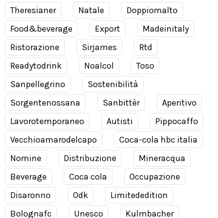
Theresianer
Natale
Doppiomalto
Food&beverage
Export
Madeinitaly
Ristorazione
Sirjames
Rtd
Readytodrink
Noalcol
Toso
Sanpellegrino
Sostenibilità
Sorgentenossana
Sanbittèr
Aperitivo
Lavorotemporaneo
Autisti
Pippocaffo
Vecchioamarodelcapo
Coca-cola hbc italia
Nomine
Distribuzione
Mineracqua
Beverage
Coca cola
Occupazione
Disaronno
Odk
Limitededition
Bolognafc
Unesco
Kulmbacher