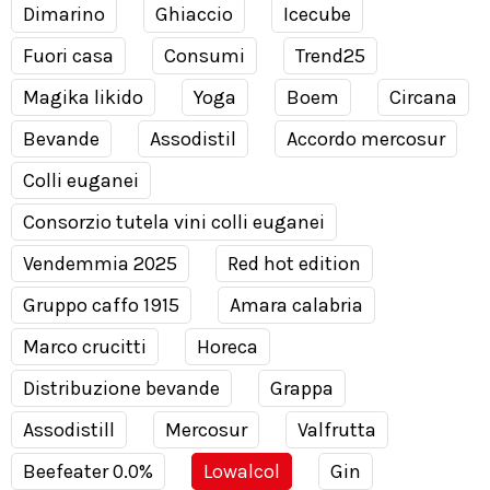
Dimarino
Ghiaccio
Icecube
Fuori casa
Consumi
Trend25
Magika likido
Yoga
Boem
Circana
Bevande
Assodistil
Accordo mercosur
Colli euganei
Consorzio tutela vini colli euganei
Vendemmia 2025
Red hot edition
Gruppo caffo 1915
Amara calabria
Marco crucitti
Horeca
Distribuzione bevande
Grappa
Assodistill
Mercosur
Valfrutta
Beefeater 0.0%
Lowalcol
Gin