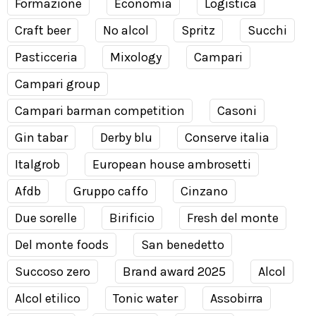
Formazione
Economia
Logistica
Craft beer
No alcol
Spritz
Succhi
Pasticceria
Mixology
Campari
Campari group
Campari barman competition
Casoni
Gin tabar
Derby blu
Conserve italia
Italgrob
European house ambrosetti
Afdb
Gruppo caffo
Cinzano
Due sorelle
Birificio
Fresh del monte
Del monte foods
San benedetto
Succoso zero
Brand award 2025
Alcol
Alcol etilico
Tonic water
Assobirra