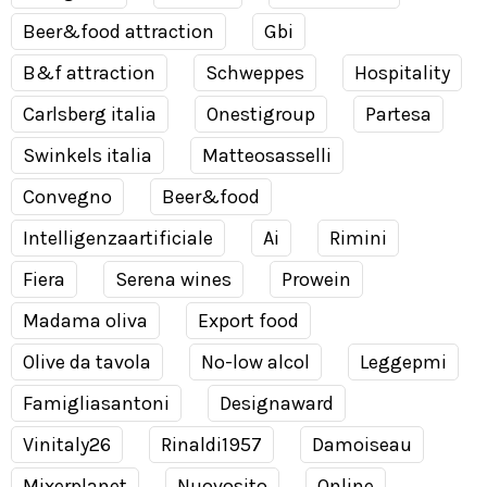
Beer&food attraction
Gbi
B&f attraction
Schweppes
Hospitality
Carlsberg italia
Onestigroup
Partesa
Swinkels italia
Matteosasselli
Convegno
Beer&food
Intelligenzaartificiale
Ai
Rimini
Fiera
Serena wines
Prowein
Madama oliva
Export food
Olive da tavola
No-low alcol
Leggepmi
Famigliasantoni
Designaward
Vinitaly26
Rinaldi1957
Damoiseau
Mixerplanet
Nuovosito
Online