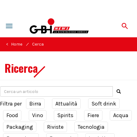
Toggle
navigation
/
< Home
Cerca
Ricerca
Filtra per
Birra
Attualità
Soft drink
Food
Vino
Spirits
Fiere
Acqua
Packaging
Riviste
Tecnologia