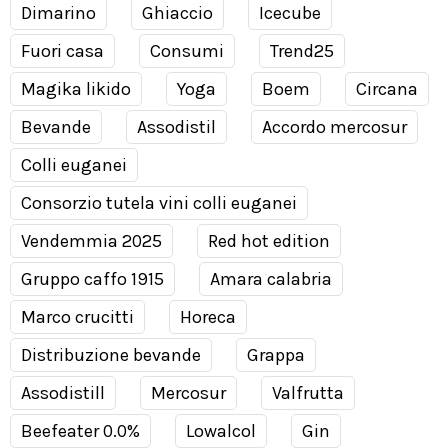
Dimarino
Ghiaccio
Icecube
Fuori casa
Consumi
Trend25
Magika likido
Yoga
Boem
Circana
Bevande
Assodistil
Accordo mercosur
Colli euganei
Consorzio tutela vini colli euganei
Vendemmia 2025
Red hot edition
Gruppo caffo 1915
Amara calabria
Marco crucitti
Horeca
Distribuzione bevande
Grappa
Assodistill
Mercosur
Valfrutta
Beefeater 0.0%
Lowalcol
Gin