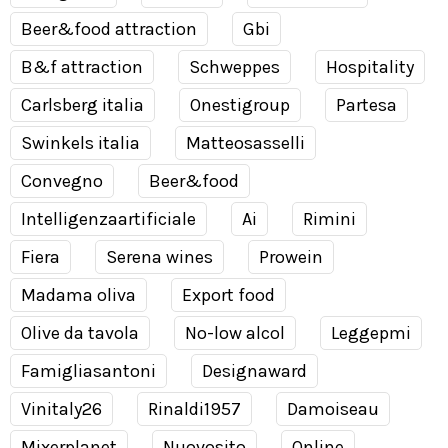
Beer&food attraction
Gbi
B&f attraction
Schweppes
Hospitality
Carlsberg italia
Onestigroup
Partesa
Swinkels italia
Matteosasselli
Convegno
Beer&food
Intelligenzaartificiale
Ai
Rimini
Fiera
Serena wines
Prowein
Madama oliva
Export food
Olive da tavola
No-low alcol
Leggepmi
Famigliasantoni
Designaward
Vinitaly26
Rinaldi1957
Damoiseau
Mixerplanet
Nuovosito
Online