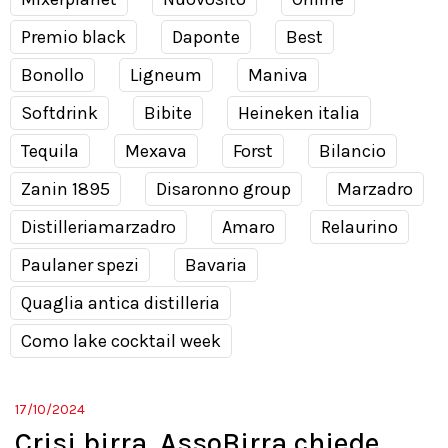
Premio black
Daponte
Best
Bonollo
Ligneum
Maniva
Softdrink
Bibite
Heineken italia
Tequila
Mexava
Forst
Bilancio
Zanin 1895
Disaronno group
Marzadro
Distilleriamarzadro
Amaro
Relaurino
Paulaner spezi
Bavaria
Quaglia antica distilleria
Como lake cocktail week
17/10/2024
Crisi birra, AssoBirra chiede