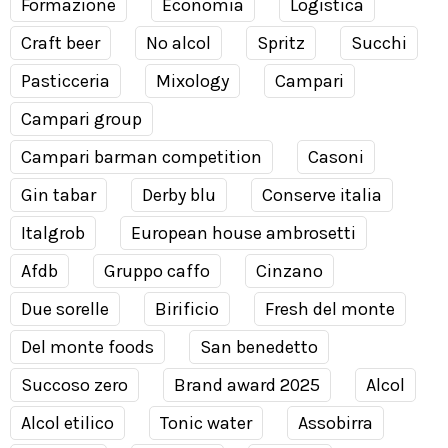
Formazione
Economia
Logistica
Craft beer
No alcol
Spritz
Succhi
Pasticceria
Mixology
Campari
Campari group
Campari barman competition
Casoni
Gin tabar
Derby blu
Conserve italia
Italgrob
European house ambrosetti
Afdb
Gruppo caffo
Cinzano
Due sorelle
Birificio
Fresh del monte
Del monte foods
San benedetto
Succoso zero
Brand award 2025
Alcol
Alcol etilico
Tonic water
Assobirra