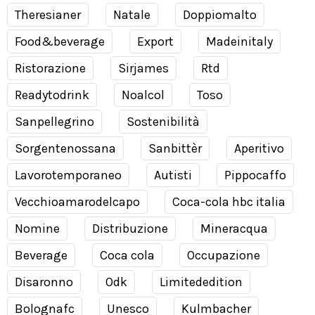
Theresianer
Natale
Doppiomalto
Food&beverage
Export
Madeinitaly
Ristorazione
Sirjames
Rtd
Readytodrink
Noalcol
Toso
Sanpellegrino
Sostenibilità
Sorgentenossana
Sanbittèr
Aperitivo
Lavorotemporaneo
Autisti
Pippocaffo
Vecchioamarodelcapo
Coca-cola hbc italia
Nomine
Distribuzione
Mineracqua
Beverage
Coca cola
Occupazione
Disaronno
Odk
Limitededition
Bolognafc
Unesco
Kulmbacher