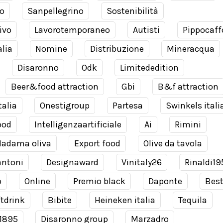
o
Sanpellegrino
Sostenibilità
ivo
Lavorotemporaneo
Autisti
Pippocaff
alia
Nomine
Distribuzione
Mineracqua
Disaronno
Odk
Limitededition
Beer&food attraction
Gbi
B&f attraction
talia
Onestigroup
Partesa
Swinkels itali
ood
Intelligenzaartificiale
Ai
Rimini
adama oliva
Export food
Olive da tavola
antoni
Designaward
Vinitaly26
Rinaldi19
o
Online
Premio black
Daponte
Bes
tdrink
Bibite
Heineken italia
Tequila
 1895
Disaronno group
Marzadro