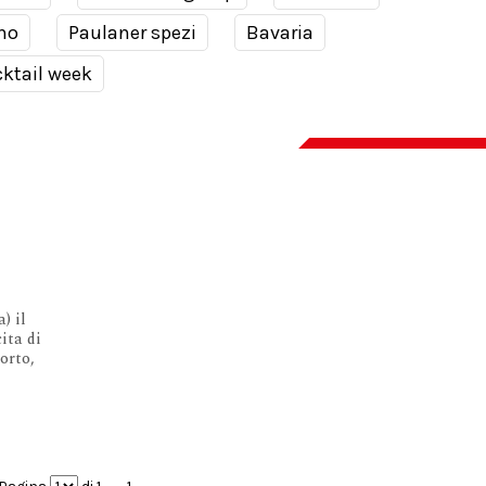
no
Paulaner spezi
Bavaria
ktail week
) il
cita di
orto,