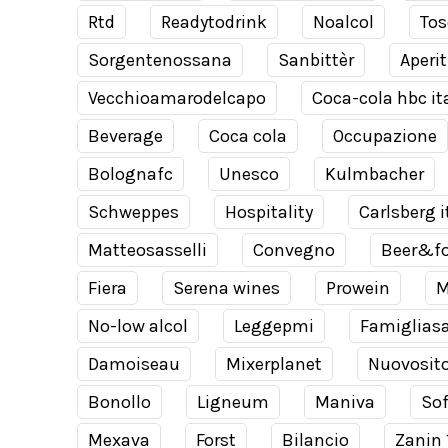
Rtd
Readytodrink
Noalcol
Tos
Sorgentenossana
Sanbittèr
Aperit
Vecchioamarodelcapo
Coca-cola hbc it
Beverage
Coca cola
Occupazione
Bolognafc
Unesco
Kulmbacher
Schweppes
Hospitality
Carlsberg i
Matteosasselli
Convegno
Beer&f
Fiera
Serena wines
Prowein
M
No-low alcol
Leggepmi
Famiglias
Damoiseau
Mixerplanet
Nuovosit
Bonollo
Ligneum
Maniva
Sof
Mexava
Forst
Bilancio
Zanin