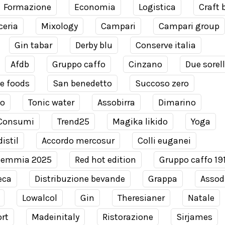
Formazione
Economia
Logistica
Craft 
ceria
Mixology
Campari
Campari group
Gin tabar
Derby blu
Conserve italia
Afdb
Gruppo caffo
Cinzano
Due sorel
e foods
San benedetto
Succoso zero
co
Tonic water
Assobirra
Dimarino
Consumi
Trend25
Magika likido
Yoga
istil
Accordo mercosur
Colli euganei
demmia 2025
Red hot edition
Gruppo caffo 19
eca
Distribuzione bevande
Grappa
Assodi
Lowalcol
Gin
Theresianer
Natale
rt
Madeinitaly
Ristorazione
Sirjames