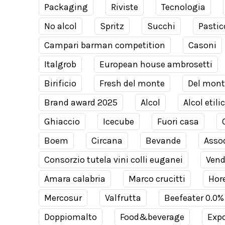
Packaging
Riviste
Tecnologia
No alcol
Spritz
Succhi
Pastic
Campari barman competition
Casoni
Italgrob
European house ambrosetti
Birificio
Fresh del monte
Del mont
Brand award 2025
Alcol
Alcol etili
Ghiaccio
Icecube
Fuori casa
Boem
Circana
Bevande
Assod
Consorzio tutela vini colli euganei
Ven
Amara calabria
Marco crucitti
Hor
Mercosur
Valfrutta
Beefeater 0.0%
Doppiomalto
Food&beverage
Expo