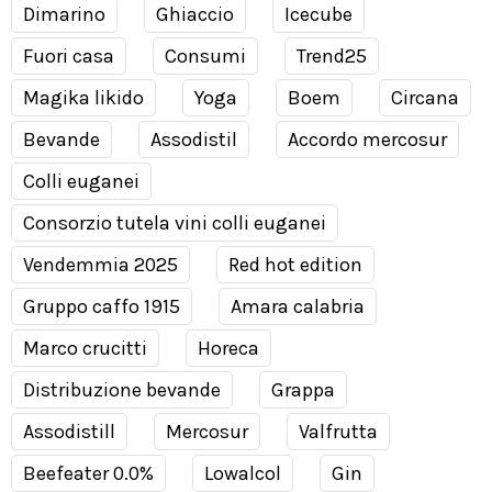
Dimarino
Ghiaccio
Icecube
Fuori casa
Consumi
Trend25
Magika likido
Yoga
Boem
Circana
Bevande
Assodistil
Accordo mercosur
Colli euganei
Consorzio tutela vini colli euganei
Vendemmia 2025
Red hot edition
Gruppo caffo 1915
Amara calabria
Marco crucitti
Horeca
Distribuzione bevande
Grappa
Assodistill
Mercosur
Valfrutta
Beefeater 0.0%
Lowalcol
Gin