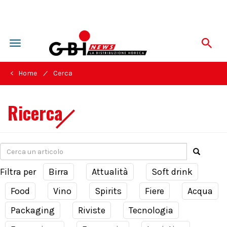
Toggle
navigation
/
< Home
Cerca
Ricerca
Filtra per
Birra
Attualità
Soft drink
Food
Vino
Spirits
Fiere
Acqua
Packaging
Riviste
Tecnologia