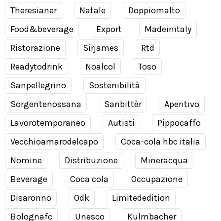
Theresianer
Natale
Doppiomalto
Food&beverage
Export
Madeinitaly
Ristorazione
Sirjames
Rtd
Readytodrink
Noalcol
Toso
Sanpellegrino
Sostenibilità
Sorgentenossana
Sanbittèr
Aperitivo
Lavorotemporaneo
Autisti
Pippocaffo
Vecchioamarodelcapo
Coca-cola hbc italia
Nomine
Distribuzione
Mineracqua
Beverage
Coca cola
Occupazione
Disaronno
Odk
Limitededition
Bolognafc
Unesco
Kulmbacher