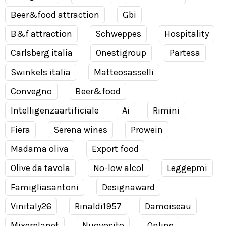
Beer&food attraction
Gbi
B&f attraction
Schweppes
Hospitality
Carlsberg italia
Onestigroup
Partesa
Swinkels italia
Matteosasselli
Convegno
Beer&food
Intelligenzaartificiale
Ai
Rimini
Fiera
Serena wines
Prowein
Madama oliva
Export food
Olive da tavola
No-low alcol
Leggepmi
Famigliasantoni
Designaward
Vinitaly26
Rinaldi1957
Damoiseau
Mixerplanet
Nuovosito
Online