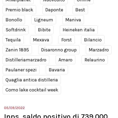
Premio black
Daponte
Best
Bonollo
Ligneum
Maniva
Softdrink
Bibite
Heineken italia
Tequila
Mexava
Forst
Bilancio
Zanin 1895
Disaronno group
Marzadro
Distilleriamarzadro
Amaro
Relaurino
Paulaner spezi
Bavaria
Quaglia antica distilleria
Como lake cocktail week
05/09/2022
Inps, saldo positivo di 739.000