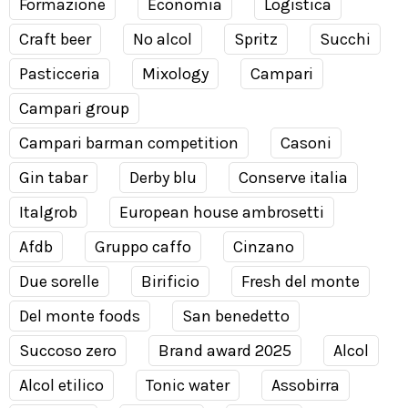
Formazione
Economia
Logistica
Craft beer
No alcol
Spritz
Succhi
Pasticceria
Mixology
Campari
Campari group
Campari barman competition
Casoni
Gin tabar
Derby blu
Conserve italia
Italgrob
European house ambrosetti
Afdb
Gruppo caffo
Cinzano
Due sorelle
Birificio
Fresh del monte
Del monte foods
San benedetto
Succoso zero
Brand award 2025
Alcol
Alcol etilico
Tonic water
Assobirra