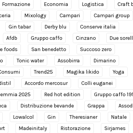
Formazione
Economia
Logistica
Craft 
ceria
Mixology
Campari
Campari group
Gin tabar
Derby blu
Conserve italia
Afdb
Gruppo caffo
Cinzano
Due sorel
e foods
San benedetto
Succoso zero
co
Tonic water
Assobirra
Dimarino
Consumi
Trend25
Magika likido
Yoga
istil
Accordo mercosur
Colli euganei
demmia 2025
Red hot edition
Gruppo caffo 19
eca
Distribuzione bevande
Grappa
Assodi
Lowalcol
Gin
Theresianer
Natale
rt
Madeinitaly
Ristorazione
Sirjames