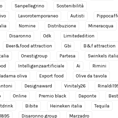
o
Sanpellegrino
Sostenibilità
ivo
Lavorotemporaneo
Autisti
Pippocaff
alia
Nomine
Distribuzione
Mineracqua
Disaronno
Odk
Limitededition
Beer&food attraction
Gbi
B&f attraction
talia
Onestigroup
Partesa
Swinkels itali
ood
Intelligenzaartificiale
Ai
Rimini
adama oliva
Export food
Olive da tavola
antoni
Designaward
Vinitaly26
Rinaldi19
o
Online
Premio black
Daponte
Bes
tdrink
Bibite
Heineken italia
Tequila
 1895
Disaronno group
Marzadro