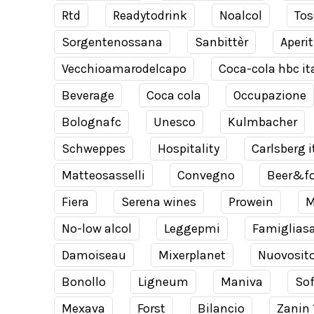
Rtd
Readytodrink
Noalcol
Tos
Sorgentenossana
Sanbittèr
Aperit
Vecchioamarodelcapo
Coca-cola hbc it
Beverage
Coca cola
Occupazione
Bolognafc
Unesco
Kulmbacher
Schweppes
Hospitality
Carlsberg i
Matteosasselli
Convegno
Beer&f
Fiera
Serena wines
Prowein
M
No-low alcol
Leggepmi
Famiglias
Damoiseau
Mixerplanet
Nuovosit
Bonollo
Ligneum
Maniva
Sof
Mexava
Forst
Bilancio
Zanin