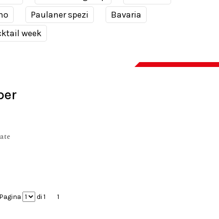
no
Paulaner spezi
Bavaria
ktail week
per
nate
Pagina
di 1
1