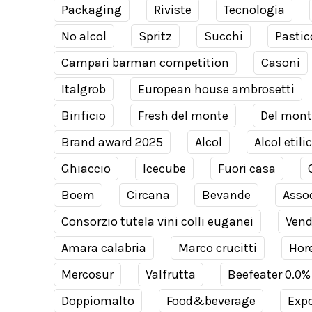
Packaging
Riviste
Tecnologia
No alcol
Spritz
Succhi
Pastic
Campari barman competition
Casoni
Italgrob
European house ambrosetti
Birificio
Fresh del monte
Del mont
Brand award 2025
Alcol
Alcol etili
Ghiaccio
Icecube
Fuori casa
Boem
Circana
Bevande
Assod
Consorzio tutela vini colli euganei
Ven
Amara calabria
Marco crucitti
Hor
Mercosur
Valfrutta
Beefeater 0.0%
Doppiomalto
Food&beverage
Expo