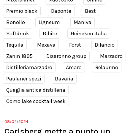
Premio black
Daponte
Best
Bonollo
Ligneum
Maniva
Softdrink
Bibite
Heineken italia
Tequila
Mexava
Forst
Bilancio
Zanin 1895
Disaronno group
Marzadro
Distilleriamarzadro
Amaro
Relaurino
Paulaner spezi
Bavaria
Quaglia antica distilleria
Como lake cocktail week
08/04/2024
Carlsberg mette a punto un