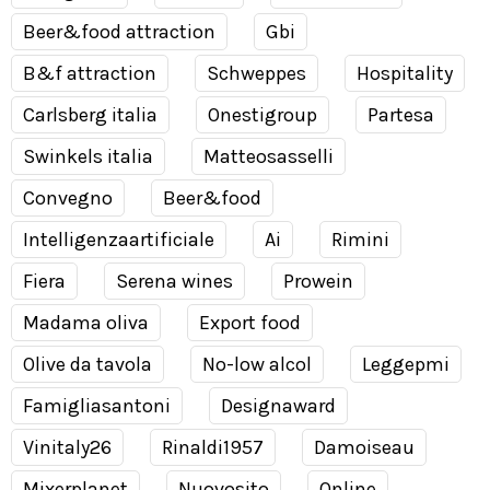
Beer&food attraction
Gbi
B&f attraction
Schweppes
Hospitality
Carlsberg italia
Onestigroup
Partesa
Swinkels italia
Matteosasselli
Convegno
Beer&food
Intelligenzaartificiale
Ai
Rimini
Fiera
Serena wines
Prowein
Madama oliva
Export food
Olive da tavola
No-low alcol
Leggepmi
Famigliasantoni
Designaward
Vinitaly26
Rinaldi1957
Damoiseau
Mixerplanet
Nuovosito
Online