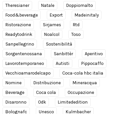
Theresianer
Natale
Doppiomalto
Food&beverage
Export
Madeinitaly
Ristorazione
Sirjames
Rtd
Readytodrink
Noalcol
Toso
Sanpellegrino
Sostenibilità
Sorgentenossana
Sanbittèr
Aperitivo
Lavorotemporaneo
Autisti
Pippocaffo
Vecchioamarodelcapo
Coca-cola hbc italia
Nomine
Distribuzione
Mineracqua
Beverage
Coca cola
Occupazione
Disaronno
Odk
Limitededition
Bolognafc
Unesco
Kulmbacher