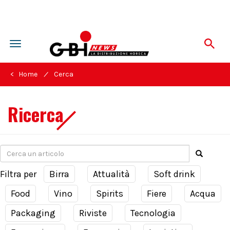
Toggle
navigation
/
< Home
Cerca
Ricerca
Filtra per
Birra
Attualità
Soft drink
Food
Vino
Spirits
Fiere
Acqua
Packaging
Riviste
Tecnologia