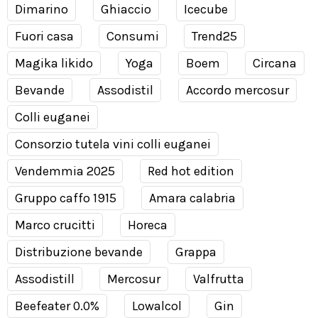
Dimarino
Ghiaccio
Icecube
Fuori casa
Consumi
Trend25
Magika likido
Yoga
Boem
Circana
Bevande
Assodistil
Accordo mercosur
Colli euganei
Consorzio tutela vini colli euganei
Vendemmia 2025
Red hot edition
Gruppo caffo 1915
Amara calabria
Marco crucitti
Horeca
Distribuzione bevande
Grappa
Assodistill
Mercosur
Valfrutta
Beefeater 0.0%
Lowalcol
Gin