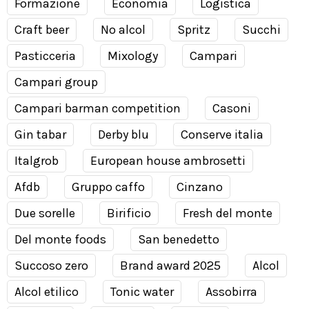
Formazione
Economia
Logistica
Craft beer
No alcol
Spritz
Succhi
Pasticceria
Mixology
Campari
Campari group
Campari barman competition
Casoni
Gin tabar
Derby blu
Conserve italia
Italgrob
European house ambrosetti
Afdb
Gruppo caffo
Cinzano
Due sorelle
Birificio
Fresh del monte
Del monte foods
San benedetto
Succoso zero
Brand award 2025
Alcol
Alcol etilico
Tonic water
Assobirra