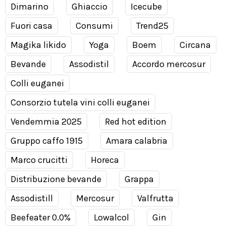
Dimarino
Ghiaccio
Icecube
Fuori casa
Consumi
Trend25
Magika likido
Yoga
Boem
Circana
Bevande
Assodistil
Accordo mercosur
Colli euganei
Consorzio tutela vini colli euganei
Vendemmia 2025
Red hot edition
Gruppo caffo 1915
Amara calabria
Marco crucitti
Horeca
Distribuzione bevande
Grappa
Assodistill
Mercosur
Valfrutta
Beefeater 0.0%
Lowalcol
Gin