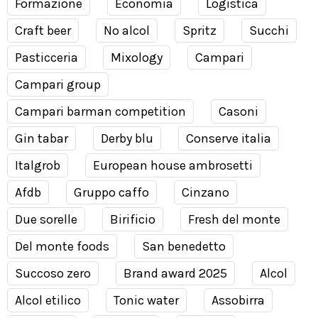
Formazione
Economia
Logistica
Craft beer
No alcol
Spritz
Succhi
Pasticceria
Mixology
Campari
Campari group
Campari barman competition
Casoni
Gin tabar
Derby blu
Conserve italia
Italgrob
European house ambrosetti
Afdb
Gruppo caffo
Cinzano
Due sorelle
Birificio
Fresh del monte
Del monte foods
San benedetto
Succoso zero
Brand award 2025
Alcol
Alcol etilico
Tonic water
Assobirra