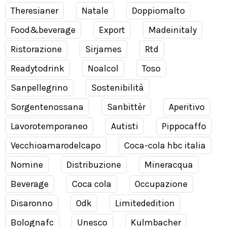
Theresianer
Natale
Doppiomalto
Food&beverage
Export
Madeinitaly
Ristorazione
Sirjames
Rtd
Readytodrink
Noalcol
Toso
Sanpellegrino
Sostenibilità
Sorgentenossana
Sanbittèr
Aperitivo
Lavorotemporaneo
Autisti
Pippocaffo
Vecchioamarodelcapo
Coca-cola hbc italia
Nomine
Distribuzione
Mineracqua
Beverage
Coca cola
Occupazione
Disaronno
Odk
Limitededition
Bolognafc
Unesco
Kulmbacher