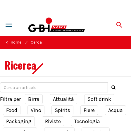
Toggle
navigation
/
< Home
Cerca
Ricerca
Filtra per
Birra
Attualità
Soft drink
Food
Vino
Spirits
Fiere
Acqua
Packaging
Riviste
Tecnologia