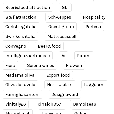
Beer&food attraction
Gbi
B&f attraction
Schweppes
Hospitality
Carlsberg italia
Onestigroup
Partesa
Swinkels italia
Matteosasselli
Convegno
Beer&food
Intelligenzaartificiale
Ai
Rimini
Fiera
Serena wines
Prowein
Madama oliva
Export food
Olive da tavola
No-low alcol
Leggepmi
Famigliasantoni
Designaward
Vinitaly26
Rinaldi1957
Damoiseau
Mixerplanet
Nuovosito
Online