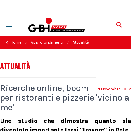
Toggle
navigation
/
/
< Home
Approfondimenti
Attualità
ATTUALITÀ
Ricerche online, boom
21 Novembre 2022
per ristoranti e pizzerie 'vicino a
me'
Uno studio che dimostra quanto sia
diventato importante farsi "trovare" in Rete