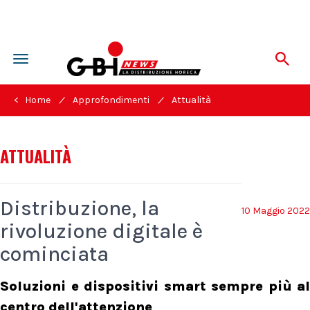
Toggle
navigation
/
/
< Home
Approfondimenti
Attualità
ATTUALITÀ
Distribuzione, la
10 Maggio 2022
rivoluzione digitale è
cominciata
Soluzioni e dispositivi smart sempre più al
centro dell'attenzione