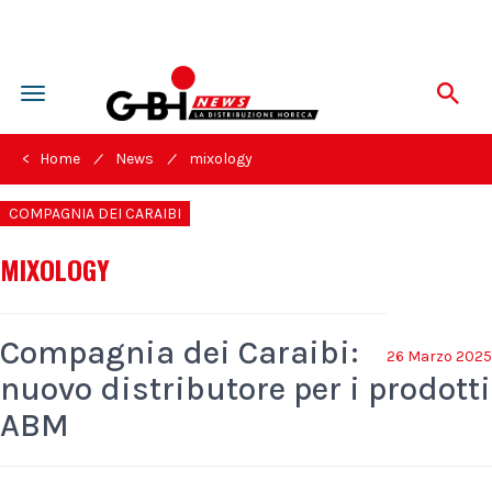
Toggle
navigation
/
/
< Home
News
mixology
COMPAGNIA DEI CARAIBI
MIXOLOGY
Compagnia dei Caraibi:
26 Marzo 2025
nuovo distributore per i prodotti
ABM