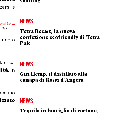
vending
zarsi e
NEWS
l Seltz
Tetra Recart, la nuova
confezione ecofriendly di Tetra
namento
Pak
NEWS
lastica
lità
, in
Gin Hemp, il distillato alla
canapa di Rossi d'Angera
acciaio
NEWS
izzato
Tequila in bottiglia di cartone,