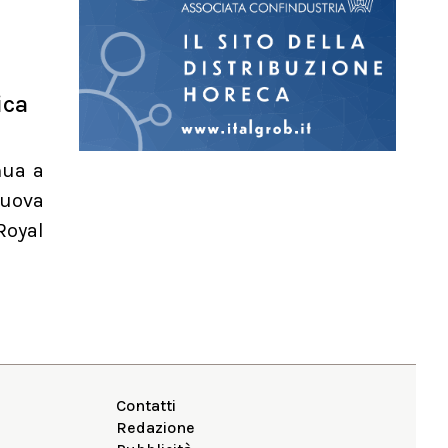
ica
nua a
nuova
Royal
Contatti
Redazione