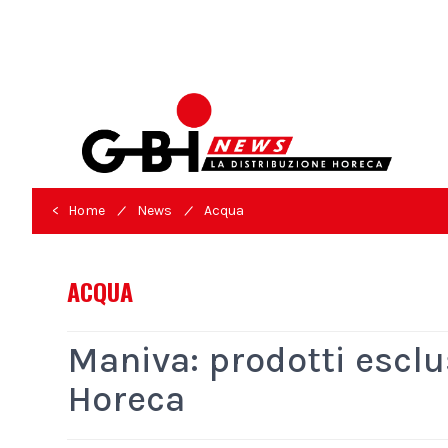
/
/
< Home
News
Acqua
ACQUA
Maniva: prodotti esclus
Horeca