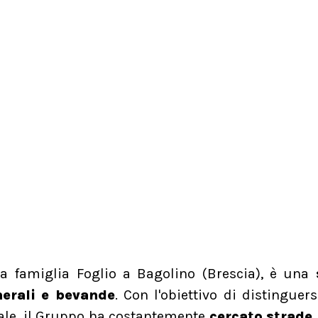
lla famiglia Foglio a Bagolino (Brescia), è una
nerali e bevande
. Con l'obiettivo di distinguers
nale, il Gruppo ha costantemente
cercato strade