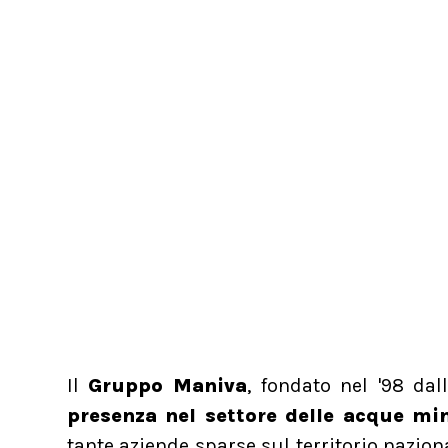
Il
Gruppo Maniva
, fondato nel '98 da
presenza nel settore delle acque mi
tante aziende sparse sul territorio nazio