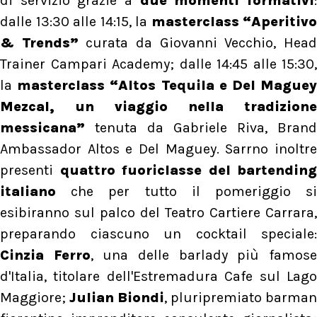
di servizio grazie a
due momenti formativi
dalle 13:30 alle 14:15, la
masterclass “Aperitivo
& Trends”
curata da Giovanni Vecchio, Hea
Trainer Campari Academy; dalle 14:45 alle 15:30,
la
masterclass “Altos Tequila e Del Mague
Mezcal, un viaggio nella tradizione
messicana”
tenuta da Gabriele Riva, Brand
Ambassador Altos e Del Maguey. Sarrno inoltre
presenti
quattro fuoriclasse del bartending
italiano
che per tutto il pomeriggio s
esibiranno sul palco del Teatro Cartiere Carrara,
preparando ciascuno un cocktail speciale:
Cinzia Ferro
, una delle barlady più famos
d'Italia, titolare dell'Estremadura Cafe sul Lago
Maggiore;
Julian Biondi
, pluripremiato barman