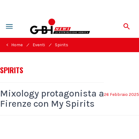
Toggle
navigation
/
/
< Home
Eventi
Spirits
SPIRITS
Mixology protagonista a
26 Febbraio 2025
Firenze con My Spirits