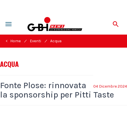
Toggle
navigation
/
/
< Home
Eventi
Acqua
ACQUA
Fonte Plose: rinnovata
04 Dicembre 2024
la sponsorship per Pitti Taste