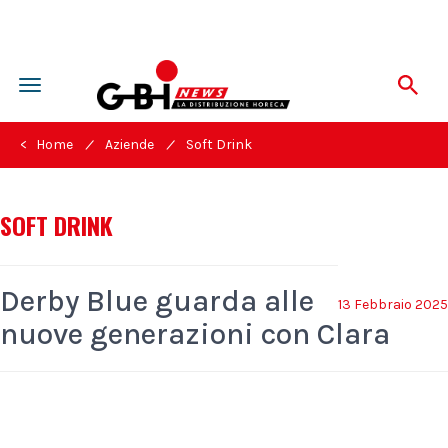
Toggle
navigation
/
/
< Home
Aziende
Soft Drink
SOFT DRINK
Derby Blue guarda alle
13 Febbraio 2025
nuove generazioni con Clara