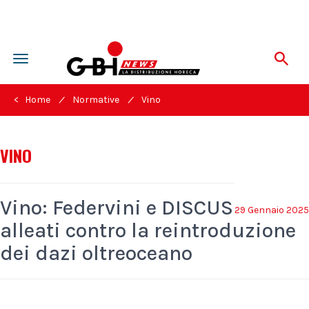
Toggle
navigation
/
/
< Home
Normative
Vino
VINO
Vino: Federvini e DISCUS
29 Gennaio 2025
alleati contro la reintroduzione
dei dazi oltreoceano