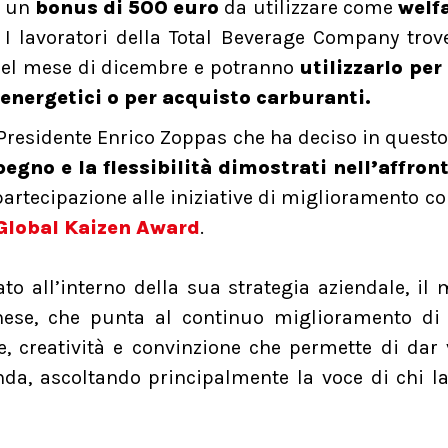
o un
bonus di 500 euro
da utilizzare come
welf
. I lavoratori della Total Beverage Company tro
e nel mese di dicembre e potranno
utilizzarlo per
 energetici o per acquisto carburanti.
 Presidente Enrico Zoppas che ha deciso in ques
egno e la flessibilità dimostrati nell’affront
partecipazione alle iniziative di miglioramento c
Global Kaizen Award
.
to all’interno della sua strategia aziendale, il
nese, che punta al continuo miglioramento di 
ne, creatività e convinzione che permette di dar
nda, ascoltando principalmente la voce di chi l