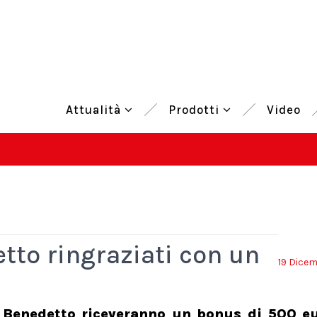
Attualità
Prodotti
Video
etto ringraziati con un
19 Dice
an Benedetto riceveranno un bonus di 500 e