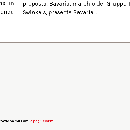
he in
proposta. Bavaria, marchio del Gruppo 
evanda
Swinkels, presenta Bavaria...
otezione dei Dati:
dpo@lswr.it