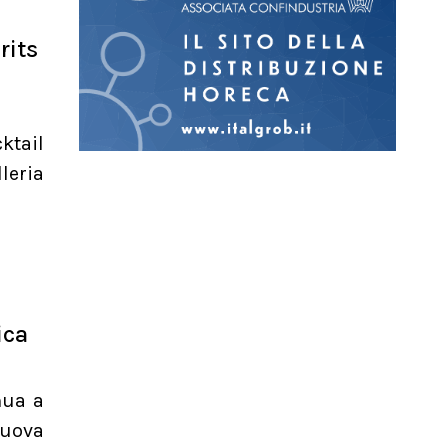
rits
ktail
leria
ica
nua a
nuova