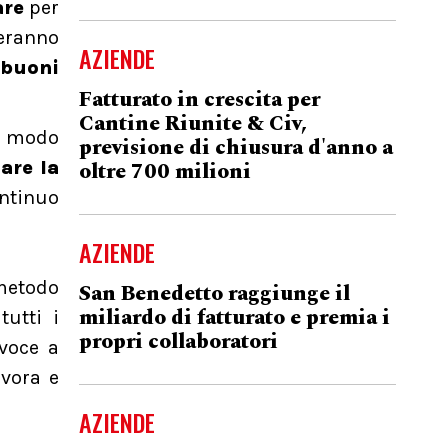
are
per
veranno
AZIENDE
 buoni
Fatturato in crescita per
Cantine Riunite & Civ,
to modo
previsione di chiusura d'anno a
oltre 700 milioni
are la
ontinuo
AZIENDE
 metodo
San Benedetto raggiunge il
miliardo di fatturato e premia i
tutti i
propri collaboratori
 voce a
avora e
AZIENDE