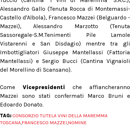
Tuccio (Cantina "I Vini di Maremma" S.A.C.),
Alessandro Gallo (Tenuta Rocca di Montemassi-
Castello d'Albola), Francesco Mazzei (Belguardo -
Mazzei), Alessandro Marzotto (Tenuta
Sassoregale-S.M.Tenimenti Pile Lamole
Vistarenni e San Disdagio) mentre tra gli
Imbottigliatori Giuseppe Mantellassi (Fattoria
Mantellassi) e Sergio Bucci (Cantina Vignaioli
del Morellino di Scansano).
Come
Vicepresidenti
che affiancheranno
Mazzei sono stati confermati Marco Bruni e
Edoardo Donato.
TAG:
CONSORZIO TUTELA VINI DELLA MAREMMA
TOSCANA
FRANCESCO MAZZEI
NOMINE
,
,