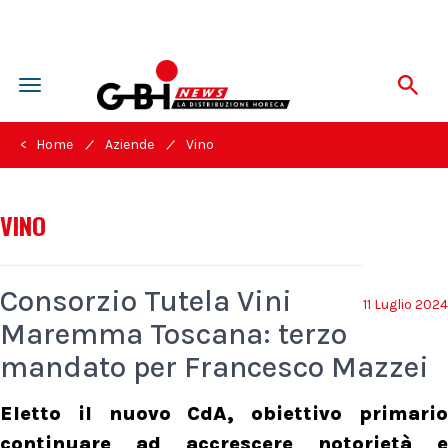
Toggle
navigation
/
/
< Home
Aziende
Vino
VINO
Consorzio Tutela Vini
11 Luglio 2024
Maremma Toscana: terzo
mandato per Francesco Mazzei
Eletto il nuovo CdA, obiettivo primario
continuare ad accrescere notorietà e