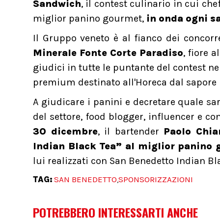
Sandwich
, il contest culinario in cui ch
miglior panino gourmet,
in onda ogni sa
Il Gruppo veneto è al fianco dei concorr
Minerale Fonte Corte Paradiso
, fiore 
giudici in tutte le puntante del contest ne
premium destinato all'Horeca dal sapore i
A giudicare i panini e decretare quale s
del settore, food blogger, influencer e co
30 dicembre
, il bartender
Paolo Chia
Indian Black Tea” al miglior panino
lui realizzati con San Benedetto Indian Bl
TAG:
SAN BENEDETTO
SPONSORIZZAZIONI
,
POTREBBERO INTERESSARTI ANCHE