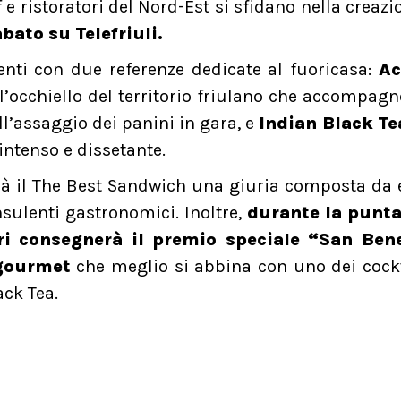
ef e ristoratori del Nord-Est si sfidano nella creazi
bato su Telefriuli.
enti con due referenze dedicate al fuoricasa:
A
all’occhiello del territorio friulano che accompagn
ll’assaggio dei panini in gara, e
Indian Black Te
ntenso e dissetante.
arà il The Best Sandwich una giuria composta da 
nsulenti gastronomici. Inoltre,
durante la punta
ri consegnerà il premio speciale “San Ben
 gourmet
che meglio si abbina con uno dei cock
ack Tea.