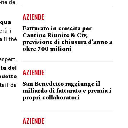
one del
AZIENDE
cqua
Fatturato in crescita per
erà i
Cantine Riunite & Civ,
a
il thè
previsione di chiusura d'anno a
oltre 700 milioni
esperti
ta del
AZIENDE
edetto
San Benedetto raggiunge il
tail da
miliardo di fatturato e premia i
propri collaboratori
AZIENDE