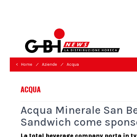
/
/
< Home
Aziende
Acqua
ACQUA
Acqua Minerale San Be
Sandwich come sponso
La total beverage company porta in tv 