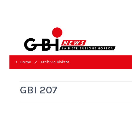
/
< Home
Archivio Riviste
GBI 207