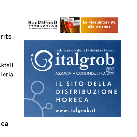
rits
ktail
leria
ica