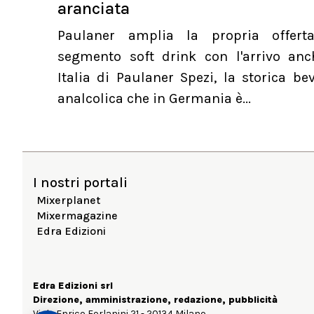
aranciata
Paulaner amplia la propria offert
segmento soft drink con l'arrivo anc
Italia di Paulaner Spezi, la storica b
analcolica che in Germania è...
I nostri portali
Mixerplanet
Mixermagazine
Edra Edizioni
Edra Edizioni srl
Direzione, amministrazione, redazione, pubblicità
Viale Enrico Forlanini 21 - 20134 Milano