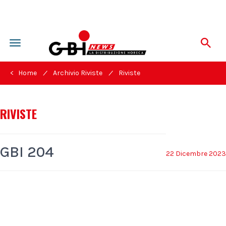
Toggle
navigation
/
/
< Home
Archivio Riviste
Riviste
RIVISTE
GBI 204
22 Dicembre 2023