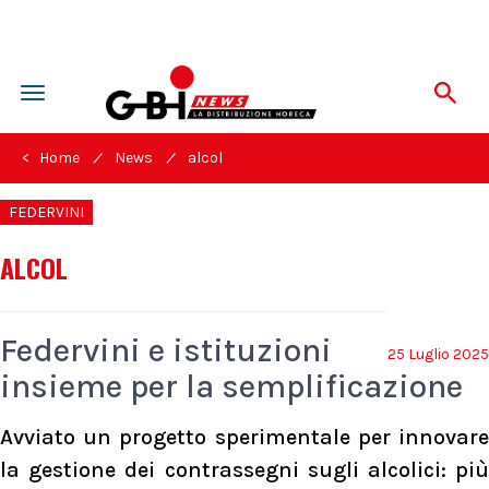
Toggle
navigation
/
/
< Home
News
alcol
FEDERVINI
ALCOL
Federvini e istituzioni
25 Luglio 2025
insieme per la semplificazione
Avviato un progetto sperimentale per innovare
la gestione dei contrassegni sugli alcolici: più