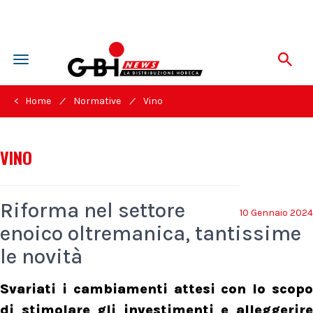
Toggle
navigation
/
/
< Home
Normative
Vino
VINO
Riforma nel settore
10 Gennaio 2024
enoico oltremanica, tantissime
le novità
Svariati i cambiamenti attesi con lo scopo
di stimolare gli investimenti e alleggerire