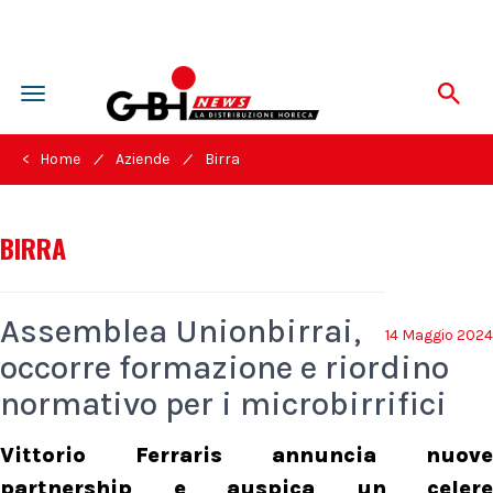
Toggle
navigation
/
/
< Home
Aziende
Birra
BIRRA
Assemblea Unionbirrai,
14 Maggio 2024
occorre formazione e riordino
normativo per i microbirrifici
Vittorio Ferraris annuncia nuove
partnership e auspica un celere