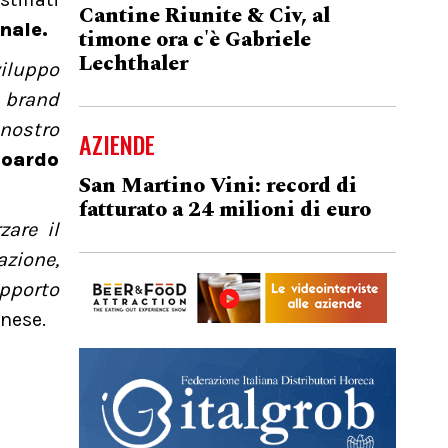
Cantine Riunite & Civ, al
nale.
timone ora c'è Gabriele
Lechthaler
iluppo
 brand
 nostro
AZIENDE
oardo
San Martino Vini: record di
fatturato a 24 milioni di euro
zare il
zione,
upporto
inese.