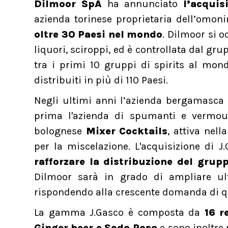
Dilmoor SpA
ha annunciato
l’acquis
azienda torinese proprietaria dell’omo
oltre 30 Paesi nel mondo
. Dilmoor si o
liquori, sciroppi, ed è controllata dal gr
tra i primi 10 gruppi di spirits al mon
distribuiti in più di 110 Paesi.
Negli ultimi anni l’azienda bergamasca
prima l'azienda di spumanti e vermo
bolognese
Mixer Cocktails
, attiva nel
per la miscelazione. L'acquisizione di J
rafforzare la distribuzione del grup
Dilmoor sarà in grado di ampliare ulte
rispondendo alla crescente domanda di q
La gamma J.Gasco è composta da
16 re
Ginger beer e Soda Rosa
e sono inoltre 