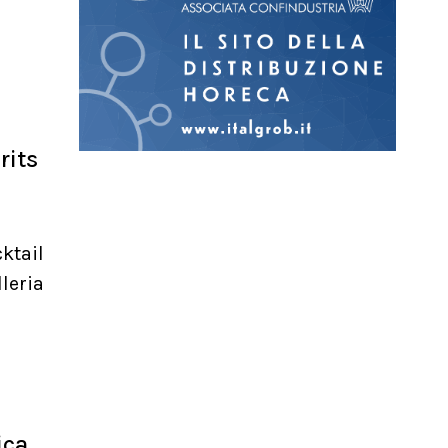
rits
ktail
leria
ica