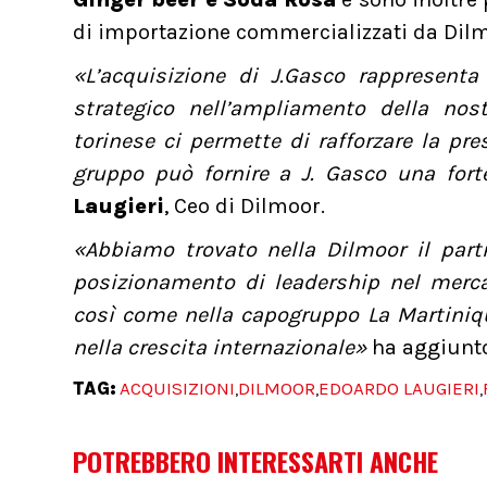
di importazione commercializzati da Dilm
«L’acquisizione di J.Gasco rappresent
strategico nell’ampliamento della nost
torinese ci permette di rafforzare la pr
gruppo può fornire a J. Gasco una fort
Laugieri
, Ceo di Dilmoor.
«Abbiamo trovato nella Dilmoor il partn
posizionamento di leadership nel merca
così come nella capogruppo La Martiniqu
nella crescita internazionale»
ha aggiunt
TAG:
ACQUISIZIONI
DILMOOR
EDOARDO LAUGIERI
,
,
,
POTREBBERO INTERESSARTI ANCHE