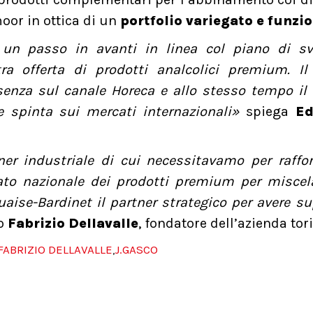
oor in ottica di un
portfolio variegato e funzio
a un passo in avanti in linea col piano di sv
ra offerta di prodotti analcolici premium. Il
esenza sul canale Horeca e allo stesso tempo il
e spinta sui mercati internazionali»
spiega
Ed
er industriale di cui necessitavamo per raffor
to nazionale dei prodotti premium per miscela
aise-Bardinet il partner strategico per avere s
o
Fabrizio Dellavalle
, fondatore dell’azienda tor
FABRIZIO DELLAVALLE
J.GASCO
,