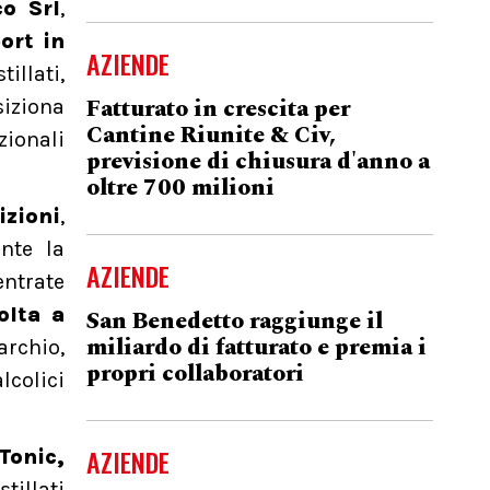
co Srl
,
ort in
AZIENDE
illati,
Fatturato in crescita per
siziona
Cantine Riunite & Civ,
zionali
previsione di chiusura d'anno a
oltre 700 milioni
izioni
,
nte la
AZIENDE
entrate
olta a
San Benedetto raggiunge il
miliardo di fatturato e premia i
archio,
propri collaboratori
colici
AZIENDE
Tonic,
tillati