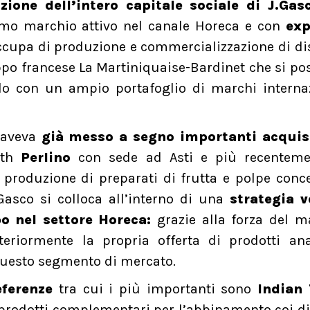
izione dell’intero capitale sociale di J.Gas
nimo marchio attivo nel canale Horeca e con
exp
ccupa di produzione e commercializzazione di dist
uppo francese La Martiniquaise-Bardinet che si po
do con un ampio portafoglio di marchi interna
 aveva
già messo a segno importanti acquis
uth
Perlino
con sede ad Asti e più recenteme
la produzione di preparati di frutta e polpe conc
.Gasco si colloca all’interno di una
strategia v
po nel settore Horeca:
grazie alla forza del m
riormente la propria offerta di prodotti anal
uesto segmento di mercato.
ferenze
tra cui i più importanti sono
Indian 
prodotti complementari per l’abbinamento coi dis