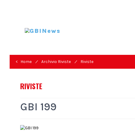
/
/
< Home
Archivio Riviste
Riviste
RIVISTE
GBI 199