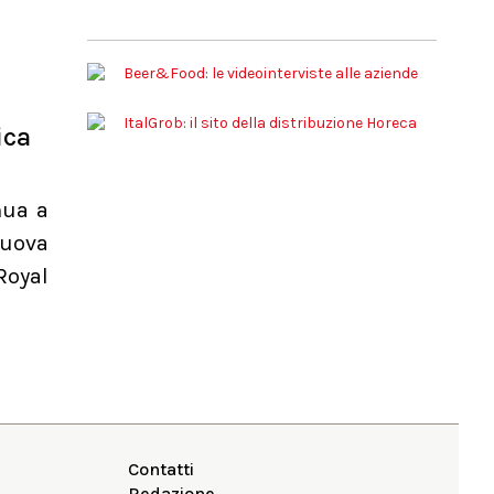
ica
nua a
nuova
Royal
Contatti
Redazione