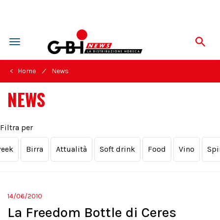
Toggle
navigation
/
< Home
News
NEWS
Filtra per
week
Birra
Attualità
Soft drink
Food
Vino
Spi
14/06/2010
La Freedom Bottle di Ceres