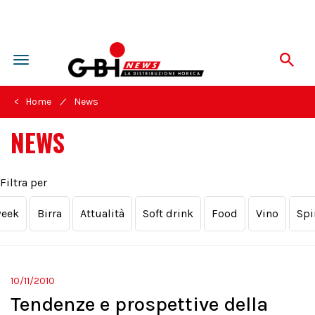
Toggle
navigation
/
< Home
News
NEWS
Filtra per
week
Birra
Attualità
Soft drink
Food
Vino
Spi
10/11/2010
Tendenze e prospettive della