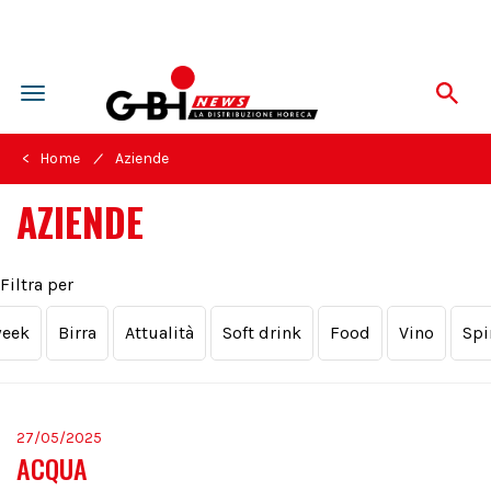
Toggle
navigation
/
< Home
Aziende
AZIENDE
Filtra per
week
Birra
Attualità
Soft drink
Food
Vino
Spi
27/05/2025
ACQUA