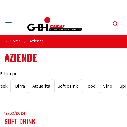
Toggle
navigation
/
< Home
Aziende
AZIENDE
Filtra per
week
Birra
Attualità
Soft drink
Food
Vino
Spi
12/09/2024
SOFT DRINK