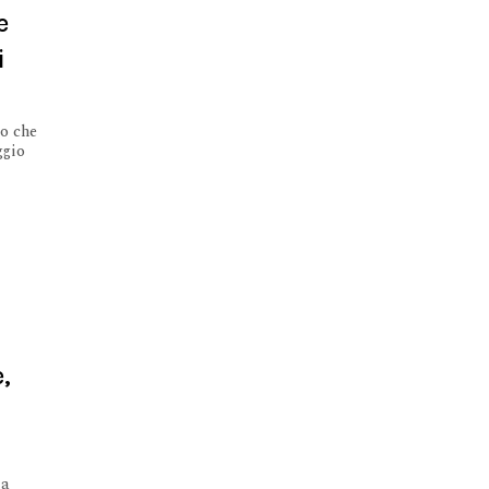
e
i
to che
ggio
e,
za