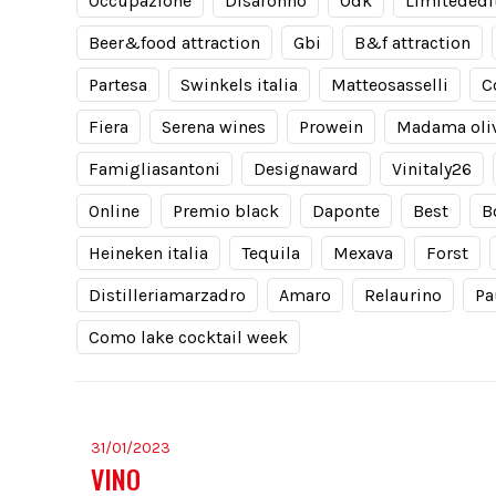
Occupazione
Disaronno
Odk
Limitededi
Beer&food attraction
Gbi
B&f attraction
Partesa
Swinkels italia
Matteosasselli
C
Fiera
Serena wines
Prowein
Madama oli
Famigliasantoni
Designaward
Vinitaly26
Online
Premio black
Daponte
Best
B
Heineken italia
Tequila
Mexava
Forst
Distilleriamarzadro
Amaro
Relaurino
Pa
Como lake cocktail week
31/01/2023
VINO