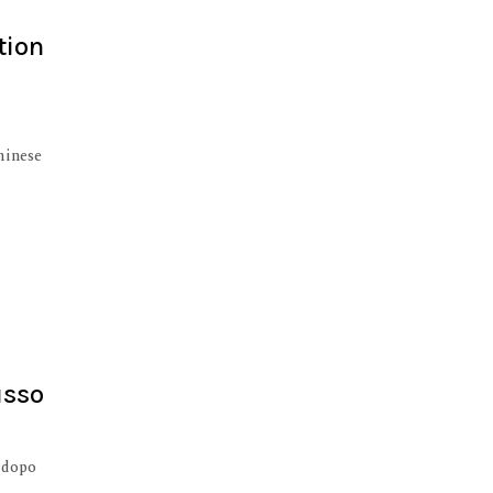
tion
minese
o
usso
 dopo