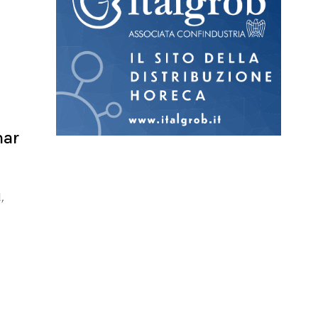
nar
,