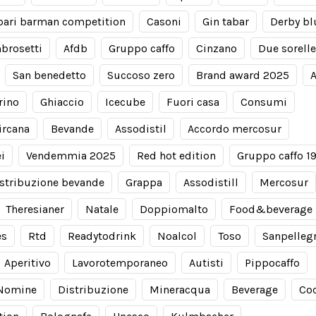
ari barman competition
Casoni
Gin tabar
Derby bl
brosetti
Afdb
Gruppo caffo
Cinzano
Due sorelle
San benedetto
Succoso zero
Brand award 2025
A
rino
Ghiaccio
Icecube
Fuori casa
Consumi
ircana
Bevande
Assodistil
Accordo mercosur
i
Vendemmia 2025
Red hot edition
Gruppo caffo 1
stribuzione bevande
Grappa
Assodistill
Mercosur
Theresianer
Natale
Doppiomalto
Food&beverage
es
Rtd
Readytodrink
Noalcol
Toso
Sanpelleg
Aperitivo
Lavorotemporaneo
Autisti
Pippocaffo
Nomine
Distribuzione
Mineracqua
Beverage
Coc