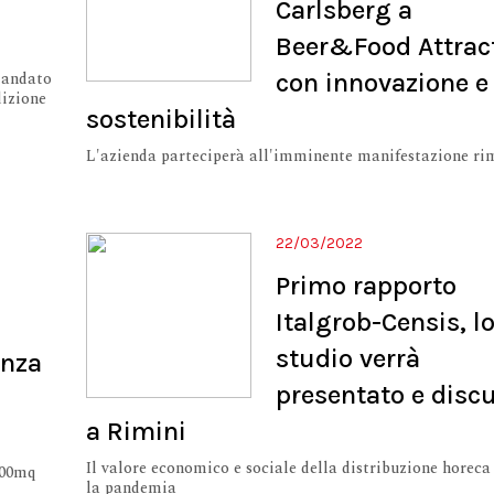
Carlsberg a
Beer&Food Attrac
o andato
con innovazione e
dizione
sostenibilità
L'azienda parteciperà all'imminente manifestazione ri
22/03/2022
Primo rapporto
Italgrob-Censis, l
studio verrà
enza
presentato e disc
a Rimini
Il valore economico e sociale della distribuzione horeca
100mq
la pandemia