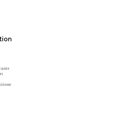
tion
tante
ri
a
izione