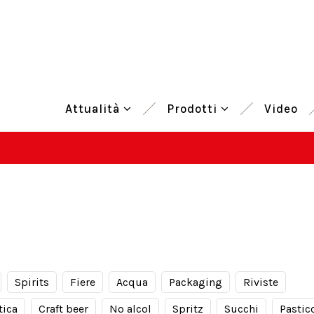
Attualità
Prodotti
Video
Spirits
Fiere
Acqua
Packaging
Riviste
tica
Craft beer
No alcol
Spritz
Succhi
Pastic