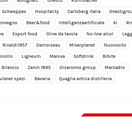
tion
Bolognafc
Unesco
Kulmbacher
Schweppes
Hospitality
Carlsberg italia
Onestigro
onvegno
Beer&food
Intelligenzaartificiale
Ai
Ri
va
Export food
Olive da tavola
No-low alcol
Leg
Rinaldi1957
Damoiseau
Mixerplanet
Nuovosito
onollo
Ligneum
Maniva
Softdrink
Bibite
Bilancio
Zanin 1895
Disaronno group
Marzadro
ulaner spezi
Bavaria
Quaglia antica distilleria