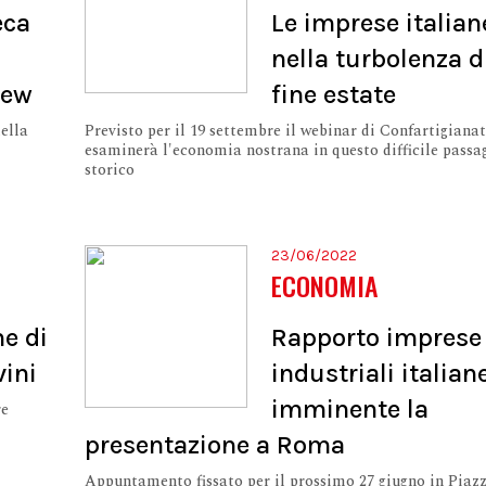
eca
Le imprese italian
nella turbolenza d
iew
fine estate
ella
Previsto per il 19 settembre il webinar di Confartigiana
esaminerà l'economia nostrana in questo difficile passa
storico
23/06/2022
ECONOMIA
e di
Rapporto imprese
vini
industriali italian
imminente la
re
presentazione a Roma
Appuntamento fissato per il prossimo 27 giugno in Piaz