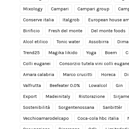
Mixology
Campari
Campari group
Camp
Conserve italia
Italgrob
European house am
Birificio
Fresh del monte
Del monte foods
Alcol etilico
Tonic water
Assobirra
Dima
Trend25
Magika likido
Yoga
Boem
C
Colli euganei
Consorzio tutela vini colli eugane
Amara calabria
Marco crucitti
Horeca
Di
Valfrutta
Beefeater 0.0%
Lowalcol
Gin
Export
Madeinitaly
Ristorazione
Sirjam
Sostenibilità
Sorgentenossana
Sanbittèr
Vecchioamarodelcapo
Coca-cola hbc italia