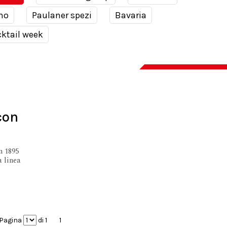
no
Paulaner spezi
Bavaria
ktail week
con
n 1895
a linea
Pagina
di 1
1