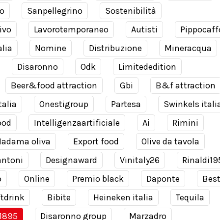
o
Sanpellegrino
Sostenibilità
ivo
Lavorotemporaneo
Autisti
Pippocaff
alia
Nomine
Distribuzione
Mineracqua
Disaronno
Odk
Limitededition
Beer&food attraction
Gbi
B&f attraction
talia
Onestigroup
Partesa
Swinkels itali
ood
Intelligenzaartificiale
Ai
Rimini
adama oliva
Export food
Olive da tavola
antoni
Designaward
Vinitaly26
Rinaldi19
o
Online
Premio black
Daponte
Bes
tdrink
Bibite
Heineken italia
Tequila
 1895
Disaronno group
Marzadro