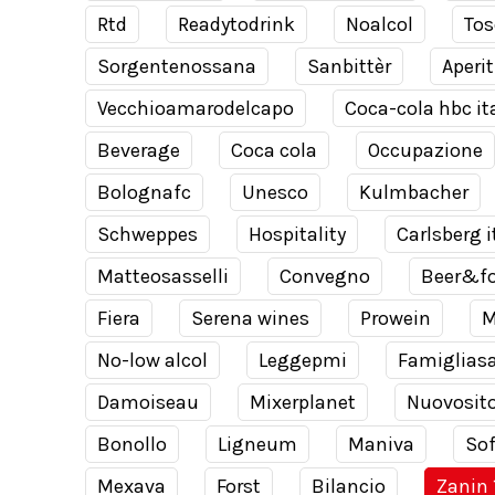
Rtd
Readytodrink
Noalcol
Tos
Sorgentenossana
Sanbittèr
Aperit
Vecchioamarodelcapo
Coca-cola hbc it
Beverage
Coca cola
Occupazione
Bolognafc
Unesco
Kulmbacher
Schweppes
Hospitality
Carlsberg i
Matteosasselli
Convegno
Beer&f
Fiera
Serena wines
Prowein
M
No-low alcol
Leggepmi
Famiglias
Damoiseau
Mixerplanet
Nuovosit
Bonollo
Ligneum
Maniva
Sof
Mexava
Forst
Bilancio
Zanin