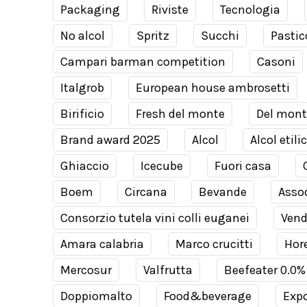
Packaging
Riviste
Tecnologia
No alcol
Spritz
Succhi
Pastic
Campari barman competition
Casoni
Italgrob
European house ambrosetti
Birificio
Fresh del monte
Del mont
Brand award 2025
Alcol
Alcol etili
Ghiaccio
Icecube
Fuori casa
Boem
Circana
Bevande
Assod
Consorzio tutela vini colli euganei
Ven
Amara calabria
Marco crucitti
Hor
Mercosur
Valfrutta
Beefeater 0.0%
Doppiomalto
Food&beverage
Expo