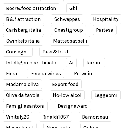
Beer&food attraction
Gbi
B&f attraction
Schweppes
Hospitality
Carlsberg italia
Onestigroup
Partesa
Swinkels italia
Matteosasselli
Convegno
Beer&food
Intelligenzaartificiale
Ai
Rimini
Fiera
Serena wines
Prowein
Madama oliva
Export food
Olive da tavola
No-low alcol
Leggepmi
Famigliasantoni
Designaward
Vinitaly26
Rinaldi1957
Damoiseau
Mixerplanet
Nuovosito
Online