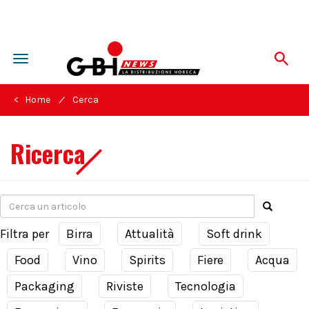
Toggle
navigation
/
< Home
Cerca
Ricerca
Filtra per
Birra
Attualità
Soft drink
Food
Vino
Spirits
Fiere
Acqua
Packaging
Riviste
Tecnologia