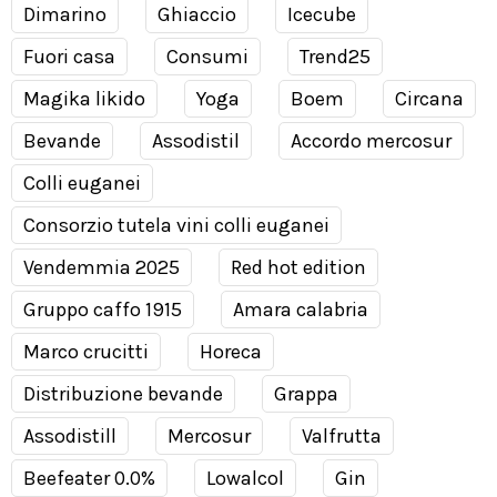
Dimarino
Ghiaccio
Icecube
Fuori casa
Consumi
Trend25
Magika likido
Yoga
Boem
Circana
Bevande
Assodistil
Accordo mercosur
Colli euganei
Consorzio tutela vini colli euganei
Vendemmia 2025
Red hot edition
Gruppo caffo 1915
Amara calabria
Marco crucitti
Horeca
Distribuzione bevande
Grappa
Assodistill
Mercosur
Valfrutta
Beefeater 0.0%
Lowalcol
Gin