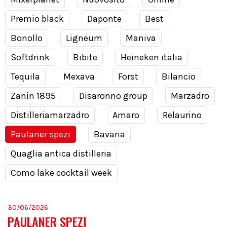
Premio black
Daponte
Best
Bonollo
Ligneum
Maniva
Softdrink
Bibite
Heineken italia
Tequila
Mexava
Forst
Bilancio
Zanin 1895
Disaronno group
Marzadro
Distilleriamarzadro
Amaro
Relaurino
Paulaner spezi
Bavaria
Quaglia antica distilleria
Como lake cocktail week
30/06/2026
PAULANER SPEZI