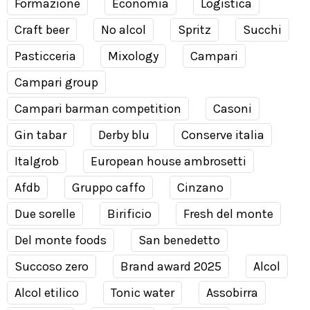
Formazione
Economia
Logistica
Craft beer
No alcol
Spritz
Succhi
Pasticceria
Mixology
Campari
Campari group
Campari barman competition
Casoni
Gin tabar
Derby blu
Conserve italia
Italgrob
European house ambrosetti
Afdb
Gruppo caffo
Cinzano
Due sorelle
Birificio
Fresh del monte
Del monte foods
San benedetto
Succoso zero
Brand award 2025
Alcol
Alcol etilico
Tonic water
Assobirra