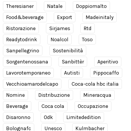
Theresianer
Natale
Doppiomalto
Food&beverage
Export
Madeinitaly
Ristorazione
Sirjames
Rtd
Readytodrink
Noalcol
Toso
Sanpellegrino
Sostenibilità
Sorgentenossana
Sanbittèr
Aperitivo
Lavorotemporaneo
Autisti
Pippocaffo
Vecchioamarodelcapo
Coca-cola hbc italia
Nomine
Distribuzione
Mineracqua
Beverage
Coca cola
Occupazione
Disaronno
Odk
Limitededition
Bolognafc
Unesco
Kulmbacher