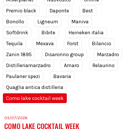
Premio black
Daponte
Best
Bonollo
Ligneum
Maniva
Softdrink
Bibite
Heineken italia
Tequila
Mexava
Forst
Bilancio
Zanin 1895
Disaronno group
Marzadro
Distilleriamarzadro
Amaro
Relaurino
Paulaner spezi
Bavaria
Quaglia antica distilleria
Como lake cocktail week
03/07/2026
COMO LAKE COCKTAIL WEEK