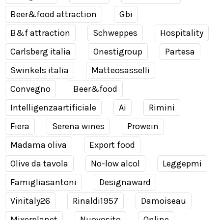
Beer&food attraction
Gbi
B&f attraction
Schweppes
Hospitality
Carlsberg italia
Onestigroup
Partesa
Swinkels italia
Matteosasselli
Convegno
Beer&food
Intelligenzaartificiale
Ai
Rimini
Fiera
Serena wines
Prowein
Madama oliva
Export food
Olive da tavola
No-low alcol
Leggepmi
Famigliasantoni
Designaward
Vinitaly26
Rinaldi1957
Damoiseau
Mixerplanet
Nuovosito
Online