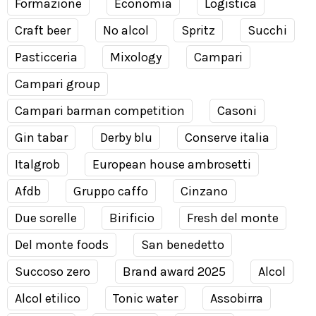
Formazione
Economia
Logistica
Craft beer
No alcol
Spritz
Succhi
Pasticceria
Mixology
Campari
Campari group
Campari barman competition
Casoni
Gin tabar
Derby blu
Conserve italia
Italgrob
European house ambrosetti
Afdb
Gruppo caffo
Cinzano
Due sorelle
Birificio
Fresh del monte
Del monte foods
San benedetto
Succoso zero
Brand award 2025
Alcol
Alcol etilico
Tonic water
Assobirra