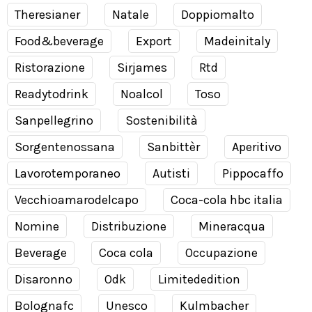
Theresianer
Natale
Doppiomalto
Food&beverage
Export
Madeinitaly
Ristorazione
Sirjames
Rtd
Readytodrink
Noalcol
Toso
Sanpellegrino
Sostenibilità
Sorgentenossana
Sanbittèr
Aperitivo
Lavorotemporaneo
Autisti
Pippocaffo
Vecchioamarodelcapo
Coca-cola hbc italia
Nomine
Distribuzione
Mineracqua
Beverage
Coca cola
Occupazione
Disaronno
Odk
Limitededition
Bolognafc
Unesco
Kulmbacher