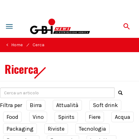
Toggle
navigation
/
< Home
Cerca
Ricerca
Filtra per
Birra
Attualità
Soft drink
Food
Vino
Spirits
Fiere
Acqua
Packaging
Riviste
Tecnologia