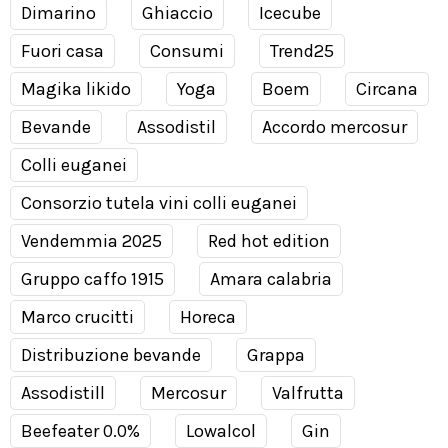
Dimarino
Ghiaccio
Icecube
Fuori casa
Consumi
Trend25
Magika likido
Yoga
Boem
Circana
Bevande
Assodistil
Accordo mercosur
Colli euganei
Consorzio tutela vini colli euganei
Vendemmia 2025
Red hot edition
Gruppo caffo 1915
Amara calabria
Marco crucitti
Horeca
Distribuzione bevande
Grappa
Assodistill
Mercosur
Valfrutta
Beefeater 0.0%
Lowalcol
Gin