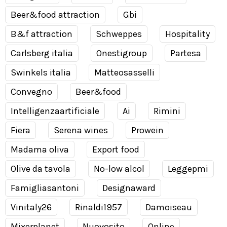
Beer&food attraction
Gbi
B&f attraction
Schweppes
Hospitality
Carlsberg italia
Onestigroup
Partesa
Swinkels italia
Matteosasselli
Convegno
Beer&food
Intelligenzaartificiale
Ai
Rimini
Fiera
Serena wines
Prowein
Madama oliva
Export food
Olive da tavola
No-low alcol
Leggepmi
Famigliasantoni
Designaward
Vinitaly26
Rinaldi1957
Damoiseau
Mixerplanet
Nuovosito
Online