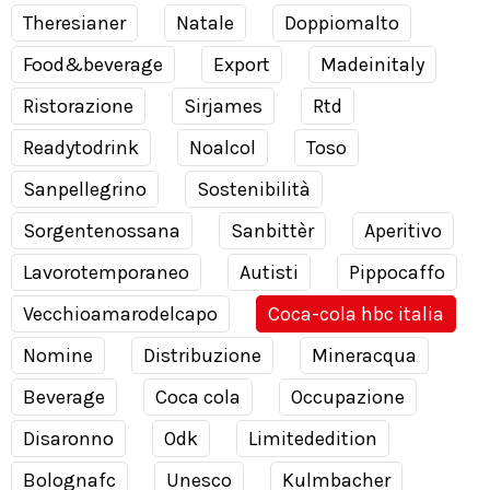
Theresianer
Natale
Doppiomalto
Food&beverage
Export
Madeinitaly
Ristorazione
Sirjames
Rtd
Readytodrink
Noalcol
Toso
Sanpellegrino
Sostenibilità
Sorgentenossana
Sanbittèr
Aperitivo
Lavorotemporaneo
Autisti
Pippocaffo
Vecchioamarodelcapo
Coca-cola hbc italia
Nomine
Distribuzione
Mineracqua
Beverage
Coca cola
Occupazione
Disaronno
Odk
Limitededition
Bolognafc
Unesco
Kulmbacher