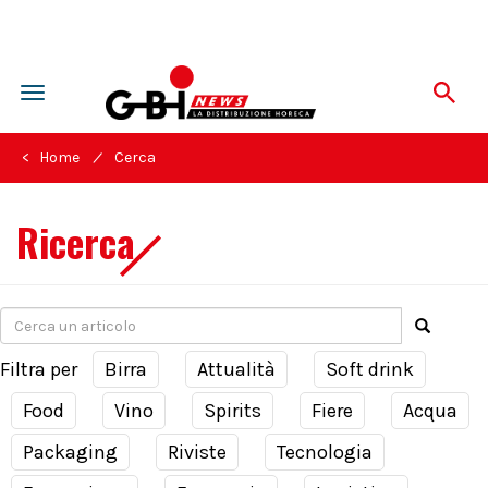
Toggle
navigation
/
< Home
Cerca
Ricerca
Filtra per
Birra
Attualità
Soft drink
Food
Vino
Spirits
Fiere
Acqua
Packaging
Riviste
Tecnologia