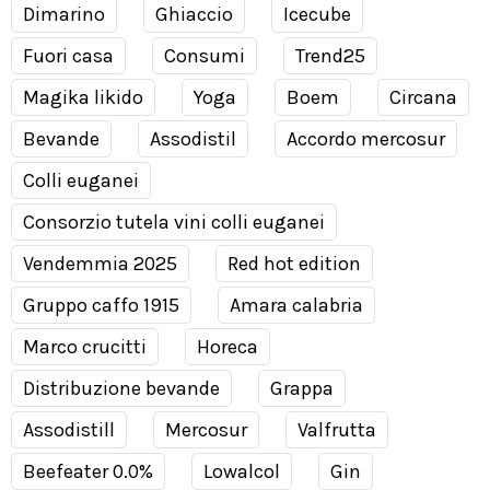
Dimarino
Ghiaccio
Icecube
Fuori casa
Consumi
Trend25
Magika likido
Yoga
Boem
Circana
Bevande
Assodistil
Accordo mercosur
Colli euganei
Consorzio tutela vini colli euganei
Vendemmia 2025
Red hot edition
Gruppo caffo 1915
Amara calabria
Marco crucitti
Horeca
Distribuzione bevande
Grappa
Assodistill
Mercosur
Valfrutta
Beefeater 0.0%
Lowalcol
Gin