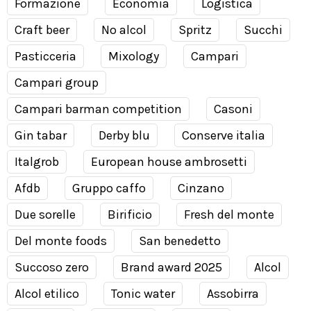
Formazione
Economia
Logistica
Craft beer
No alcol
Spritz
Succhi
Pasticceria
Mixology
Campari
Campari group
Campari barman competition
Casoni
Gin tabar
Derby blu
Conserve italia
Italgrob
European house ambrosetti
Afdb
Gruppo caffo
Cinzano
Due sorelle
Birificio
Fresh del monte
Del monte foods
San benedetto
Succoso zero
Brand award 2025
Alcol
Alcol etilico
Tonic water
Assobirra