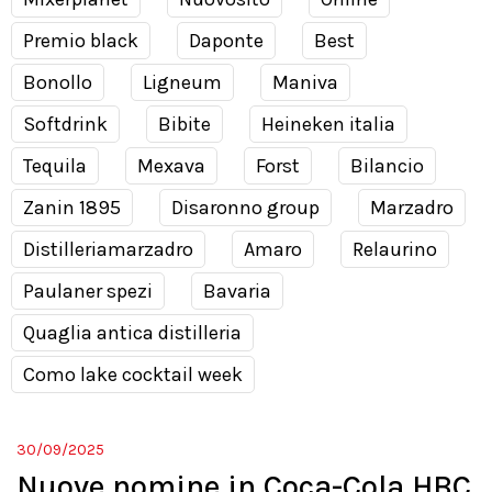
Premio black
Daponte
Best
Bonollo
Ligneum
Maniva
Softdrink
Bibite
Heineken italia
Tequila
Mexava
Forst
Bilancio
Zanin 1895
Disaronno group
Marzadro
Distilleriamarzadro
Amaro
Relaurino
Paulaner spezi
Bavaria
Quaglia antica distilleria
Como lake cocktail week
30/09/2025
Nuove nomine in Coca-Cola HBC