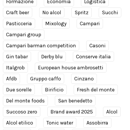
Formazione
Economia
Logistica
Craft beer
No alcol
Spritz
Succhi
Pasticceria
Mixology
Campari
Campari group
Campari barman competition
Casoni
Gin tabar
Derby blu
Conserve italia
Italgrob
European house ambrosetti
Afdb
Gruppo caffo
Cinzano
Due sorelle
Birificio
Fresh del monte
Del monte foods
San benedetto
Succoso zero
Brand award 2025
Alcol
Alcol etilico
Tonic water
Assobirra