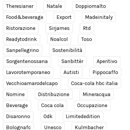
Theresianer
Natale
Doppiomalto
Food&beverage
Export
Madeinitaly
Ristorazione
Sirjames
Rtd
Readytodrink
Noalcol
Toso
Sanpellegrino
Sostenibilità
Sorgentenossana
Sanbittèr
Aperitivo
Lavorotemporaneo
Autisti
Pippocaffo
Vecchioamarodelcapo
Coca-cola hbc italia
Nomine
Distribuzione
Mineracqua
Beverage
Coca cola
Occupazione
Disaronno
Odk
Limitededition
Bolognafc
Unesco
Kulmbacher