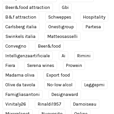
Beer&food attraction
Gbi
B&f attraction
Schweppes
Hospitality
Carlsberg italia
Onestigroup
Partesa
Swinkels italia
Matteosasselli
Convegno
Beer&food
Intelligenzaartificiale
Ai
Rimini
Fiera
Serena wines
Prowein
Madama oliva
Export food
Olive da tavola
No-low alcol
Leggepmi
Famigliasantoni
Designaward
Vinitaly26
Rinaldi1957
Damoiseau
Mixerplanet
Nuovosito
Online