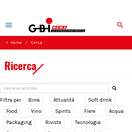
Toggle
navigation
/
< Home
Cerca
Ricerca
Filtra per
Birra
Attualità
Soft drink
Food
Vino
Spirits
Fiere
Acqua
Packaging
Riviste
Tecnologia