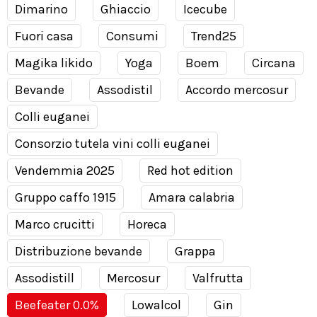
Dimarino
Ghiaccio
Icecube
Fuori casa
Consumi
Trend25
Magika likido
Yoga
Boem
Circana
Bevande
Assodistil
Accordo mercosur
Colli euganei
Consorzio tutela vini colli euganei
Vendemmia 2025
Red hot edition
Gruppo caffo 1915
Amara calabria
Marco crucitti
Horeca
Distribuzione bevande
Grappa
Assodistill
Mercosur
Valfrutta
Beefeater 0.0%
Lowalcol
Gin