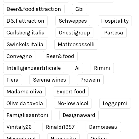
Beer&food attraction
Gbi
B&f attraction
Schweppes
Hospitality
Carlsberg italia
Onestigroup
Partesa
Swinkels italia
Matteosasselli
Convegno
Beer&food
Intelligenzaartificiale
Ai
Rimini
Fiera
Serena wines
Prowein
Madama oliva
Export food
Olive da tavola
No-low alcol
Leggepmi
Famigliasantoni
Designaward
Vinitaly26
Rinaldi1957
Damoiseau
Mixerplanet
Nuovosito
Online