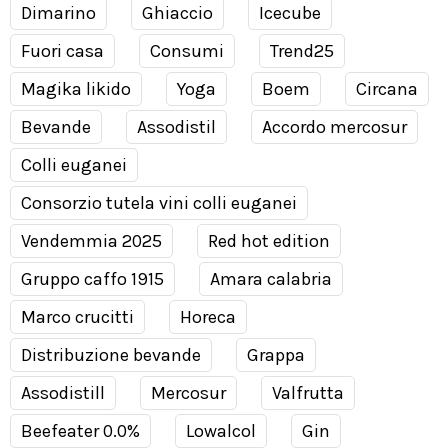
Dimarino
Ghiaccio
Icecube
Fuori casa
Consumi
Trend25
Magika likido
Yoga
Boem
Circana
Bevande
Assodistil
Accordo mercosur
Colli euganei
Consorzio tutela vini colli euganei
Vendemmia 2025
Red hot edition
Gruppo caffo 1915
Amara calabria
Marco crucitti
Horeca
Distribuzione bevande
Grappa
Assodistill
Mercosur
Valfrutta
Beefeater 0.0%
Lowalcol
Gin