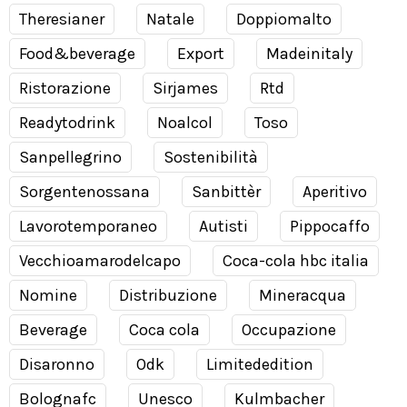
Theresianer
Natale
Doppiomalto
Food&beverage
Export
Madeinitaly
Ristorazione
Sirjames
Rtd
Readytodrink
Noalcol
Toso
Sanpellegrino
Sostenibilità
Sorgentenossana
Sanbittèr
Aperitivo
Lavorotemporaneo
Autisti
Pippocaffo
Vecchioamarodelcapo
Coca-cola hbc italia
Nomine
Distribuzione
Mineracqua
Beverage
Coca cola
Occupazione
Disaronno
Odk
Limitededition
Bolognafc
Unesco
Kulmbacher