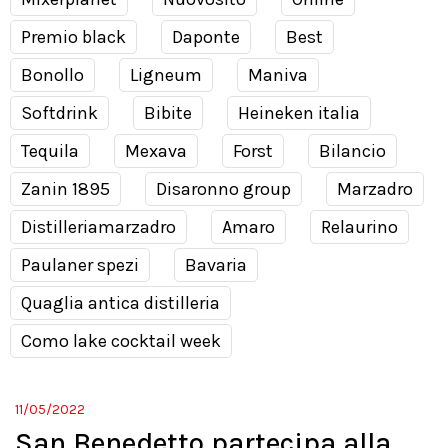
Premio black
Daponte
Best
Bonollo
Ligneum
Maniva
Softdrink
Bibite
Heineken italia
Tequila
Mexava
Forst
Bilancio
Zanin 1895
Disaronno group
Marzadro
Distilleriamarzadro
Amaro
Relaurino
Paulaner spezi
Bavaria
Quaglia antica distilleria
Como lake cocktail week
11/05/2022
San Benedetto partecipa alla