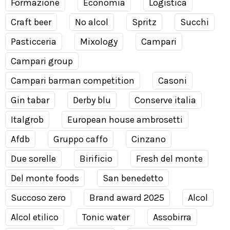
Formazione
Economia
Logistica
Craft beer
No alcol
Spritz
Succhi
Pasticceria
Mixology
Campari
Campari group
Campari barman competition
Casoni
Gin tabar
Derby blu
Conserve italia
Italgrob
European house ambrosetti
Afdb
Gruppo caffo
Cinzano
Due sorelle
Birificio
Fresh del monte
Del monte foods
San benedetto
Succoso zero
Brand award 2025
Alcol
Alcol etilico
Tonic water
Assobirra