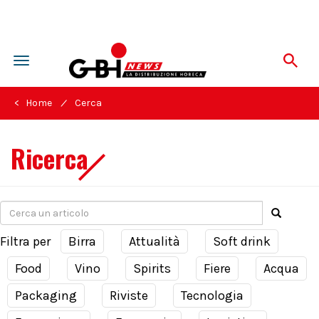
Toggle
navigation
/
< Home
Cerca
Ricerca
Filtra per
Birra
Attualità
Soft drink
Food
Vino
Spirits
Fiere
Acqua
Packaging
Riviste
Tecnologia