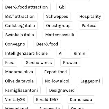
Beer&food attraction
Gbi
B&f attraction
Schweppes
Hospitality
Carlsberg italia
Onestigroup
Partesa
Swinkels italia
Matteosasselli
Convegno
Beer&food
Intelligenzaartificiale
Ai
Rimini
Fiera
Serena wines
Prowein
Madama oliva
Export food
Olive da tavola
No-low alcol
Leggepmi
Famigliasantoni
Designaward
Vinitaly26
Rinaldi1957
Damoiseau
Mixerplanet
Nuovosito
Online