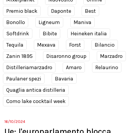
Premio black
Daponte
Best
Bonollo
Ligneum
Maniva
Softdrink
Bibite
Heineken italia
Tequila
Mexava
Forst
Bilancio
Zanin 1895
Disaronno group
Marzadro
Distilleriamarzadro
Amaro
Relaurino
Paulaner spezi
Bavaria
Quaglia antica distilleria
Como lake cocktail week
16/10/2024
Ue: l'europarlamento blocca