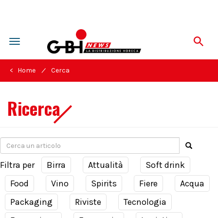
Toggle
navigation
/
< Home
Cerca
Ricerca
Filtra per
Birra
Attualità
Soft drink
Food
Vino
Spirits
Fiere
Acqua
Packaging
Riviste
Tecnologia