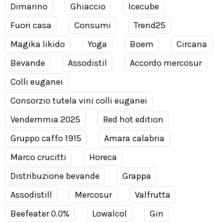
Dimarino
Ghiaccio
Icecube
Fuori casa
Consumi
Trend25
Magika likido
Yoga
Boem
Circana
Bevande
Assodistil
Accordo mercosur
Colli euganei
Consorzio tutela vini colli euganei
Vendemmia 2025
Red hot edition
Gruppo caffo 1915
Amara calabria
Marco crucitti
Horeca
Distribuzione bevande
Grappa
Assodistill
Mercosur
Valfrutta
Beefeater 0.0%
Lowalcol
Gin