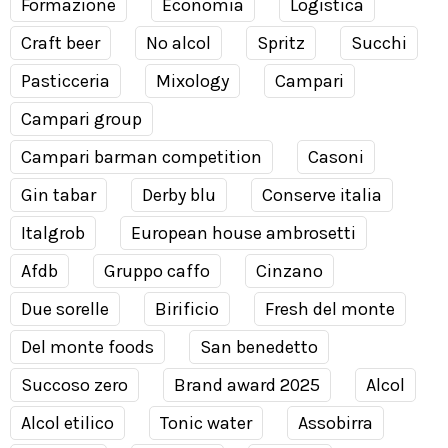
Formazione
Economia
Logistica
Craft beer
No alcol
Spritz
Succhi
Pasticceria
Mixology
Campari
Campari group
Campari barman competition
Casoni
Gin tabar
Derby blu
Conserve italia
Italgrob
European house ambrosetti
Afdb
Gruppo caffo
Cinzano
Due sorelle
Birificio
Fresh del monte
Del monte foods
San benedetto
Succoso zero
Brand award 2025
Alcol
Alcol etilico
Tonic water
Assobirra