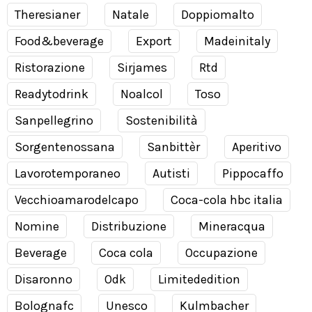
Theresianer
Natale
Doppiomalto
Food&beverage
Export
Madeinitaly
Ristorazione
Sirjames
Rtd
Readytodrink
Noalcol
Toso
Sanpellegrino
Sostenibilità
Sorgentenossana
Sanbittèr
Aperitivo
Lavorotemporaneo
Autisti
Pippocaffo
Vecchioamarodelcapo
Coca-cola hbc italia
Nomine
Distribuzione
Mineracqua
Beverage
Coca cola
Occupazione
Disaronno
Odk
Limitededition
Bolognafc
Unesco
Kulmbacher