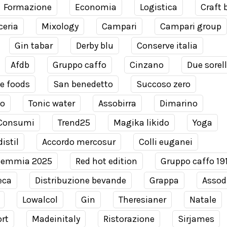
Formazione
Economia
Logistica
Craft 
ceria
Mixology
Campari
Campari group
Gin tabar
Derby blu
Conserve italia
Afdb
Gruppo caffo
Cinzano
Due sorel
e foods
San benedetto
Succoso zero
co
Tonic water
Assobirra
Dimarino
Consumi
Trend25
Magika likido
Yoga
istil
Accordo mercosur
Colli euganei
demmia 2025
Red hot edition
Gruppo caffo 19
eca
Distribuzione bevande
Grappa
Assodi
Lowalcol
Gin
Theresianer
Natale
rt
Madeinitaly
Ristorazione
Sirjames