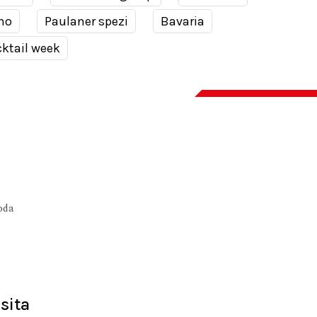
no
Paulaner spezi
Bavaria
ktail week
soda
sita