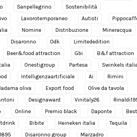
o
Sanpellegrino
Sostenibilità
ivo
Lavorotemporaneo
Autisti
Pippocaff
alia
Nomine
Distribuzione
Mineracqua
Disaronno
Odk
Limitededition
Beer&food attraction
Gbi
B&f attraction
talia
Onestigroup
Partesa
Swinkels itali
ood
Intelligenzaartificiale
Ai
Rimini
adama oliva
Export food
Olive da tavola
antoni
Designaward
Vinitaly26
Rinaldi19
o
Online
Premio black
Daponte
Bes
tdrink
Bibite
Heineken italia
Tequila
 1895
Disaronno group
Marzadro