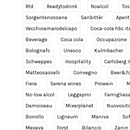
Rtd
Readytodrink
Noalcol
Tos
Sorgentenossana
Sanbittèr
Aperit
Vecchioamarodelcapo
Coca-cola hbc it
Beverage
Coca cola
Occupazione
Bolognafc
Unesco
Kulmbacher
Schweppes
Hospitality
Carlsberg i
Matteosasselli
Convegno
Beer&f
Fiera
Serena wines
Prowein
M
No-low alcol
Leggepmi
Famiglias
Damoiseau
Mixerplanet
Nuovosit
Bonollo
Ligneum
Maniva
Sof
Mexava
Forst
Bilancio
Zanin