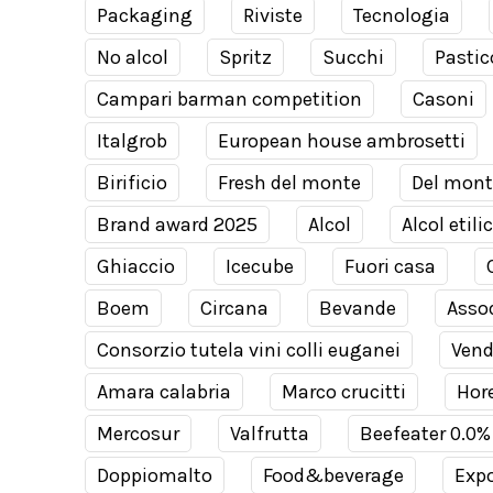
Packaging
Riviste
Tecnologia
No alcol
Spritz
Succhi
Pastic
Campari barman competition
Casoni
Italgrob
European house ambrosetti
Birificio
Fresh del monte
Del mont
Brand award 2025
Alcol
Alcol etili
Ghiaccio
Icecube
Fuori casa
Boem
Circana
Bevande
Assod
Consorzio tutela vini colli euganei
Ven
Amara calabria
Marco crucitti
Hor
Mercosur
Valfrutta
Beefeater 0.0%
Doppiomalto
Food&beverage
Expo