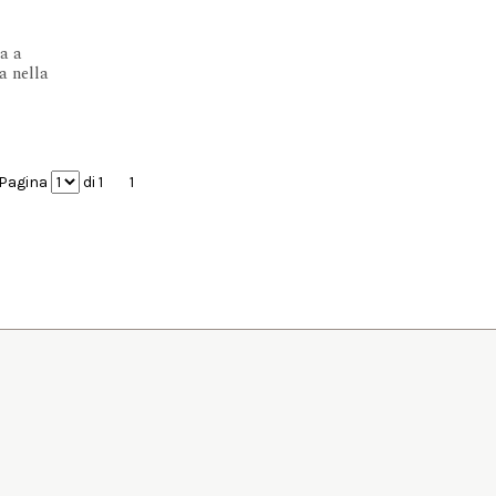
a a
a nella
Pagina
di 1
1