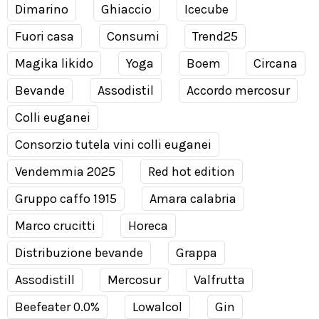
Dimarino
Ghiaccio
Icecube
Fuori casa
Consumi
Trend25
Magika likido
Yoga
Boem
Circana
Bevande
Assodistil
Accordo mercosur
Colli euganei
Consorzio tutela vini colli euganei
Vendemmia 2025
Red hot edition
Gruppo caffo 1915
Amara calabria
Marco crucitti
Horeca
Distribuzione bevande
Grappa
Assodistill
Mercosur
Valfrutta
Beefeater 0.0%
Lowalcol
Gin