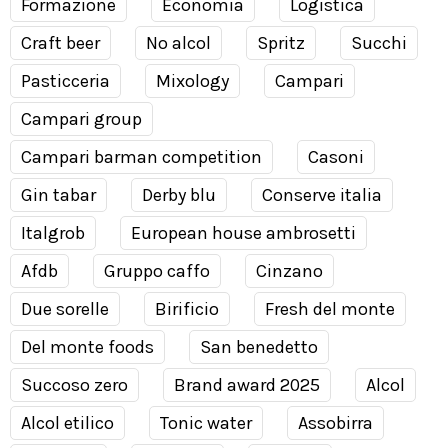
Formazione
Economia
Logistica
Craft beer
No alcol
Spritz
Succhi
Pasticceria
Mixology
Campari
Campari group
Campari barman competition
Casoni
Gin tabar
Derby blu
Conserve italia
Italgrob
European house ambrosetti
Afdb
Gruppo caffo
Cinzano
Due sorelle
Birificio
Fresh del monte
Del monte foods
San benedetto
Succoso zero
Brand award 2025
Alcol
Alcol etilico
Tonic water
Assobirra