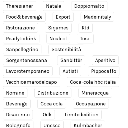
Theresianer
Natale
Doppiomalto
Food&beverage
Export
Madeinitaly
Ristorazione
Sirjames
Rtd
Readytodrink
Noalcol
Toso
Sanpellegrino
Sostenibilità
Sorgentenossana
Sanbittèr
Aperitivo
Lavorotemporaneo
Autisti
Pippocaffo
Vecchioamarodelcapo
Coca-cola hbc italia
Nomine
Distribuzione
Mineracqua
Beverage
Coca cola
Occupazione
Disaronno
Odk
Limitededition
Bolognafc
Unesco
Kulmbacher