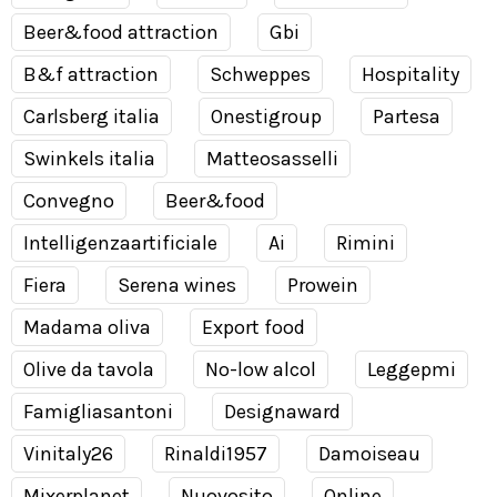
Beer&food attraction
Gbi
B&f attraction
Schweppes
Hospitality
Carlsberg italia
Onestigroup
Partesa
Swinkels italia
Matteosasselli
Convegno
Beer&food
Intelligenzaartificiale
Ai
Rimini
Fiera
Serena wines
Prowein
Madama oliva
Export food
Olive da tavola
No-low alcol
Leggepmi
Famigliasantoni
Designaward
Vinitaly26
Rinaldi1957
Damoiseau
Mixerplanet
Nuovosito
Online