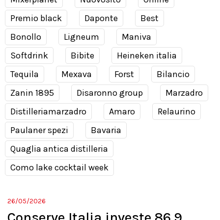
Premio black
Daponte
Best
Bonollo
Ligneum
Maniva
Softdrink
Bibite
Heineken italia
Tequila
Mexava
Forst
Bilancio
Zanin 1895
Disaronno group
Marzadro
Distilleriamarzadro
Amaro
Relaurino
Paulaner spezi
Bavaria
Quaglia antica distilleria
Como lake cocktail week
26/05/2026
Conserve Italia investe 86,9