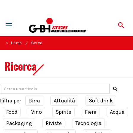
Toggle
navigation
/
< Home
Cerca
Ricerca
Filtra per
Birra
Attualità
Soft drink
Food
Vino
Spirits
Fiere
Acqua
Packaging
Riviste
Tecnologia