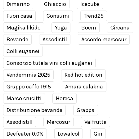
Dimarino
Ghiaccio
Icecube
Fuori casa
Consumi
Trend25
Magika likido
Yoga
Boem
Circana
Bevande
Assodistil
Accordo mercosur
Colli euganei
Consorzio tutela vini colli euganei
Vendemmia 2025
Red hot edition
Gruppo caffo 1915
Amara calabria
Marco crucitti
Horeca
Distribuzione bevande
Grappa
Assodistill
Mercosur
Valfrutta
Beefeater 0.0%
Lowalcol
Gin