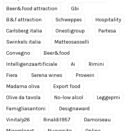
Beer&food attraction
Gbi
B&f attraction
Schweppes
Hospitality
Carlsberg italia
Onestigroup
Partesa
Swinkels italia
Matteosasselli
Convegno
Beer&food
Intelligenzaartificiale
Ai
Rimini
Fiera
Serena wines
Prowein
Madama oliva
Export food
Olive da tavola
No-low alcol
Leggepmi
Famigliasantoni
Designaward
Vinitaly26
Rinaldi1957
Damoiseau
Mixerplanet
Nuovosito
Online