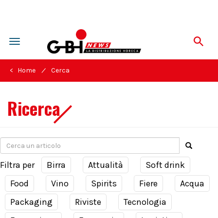
Toggle
navigation
/
< Home
Cerca
Ricerca
Filtra per
Birra
Attualità
Soft drink
Food
Vino
Spirits
Fiere
Acqua
Packaging
Riviste
Tecnologia