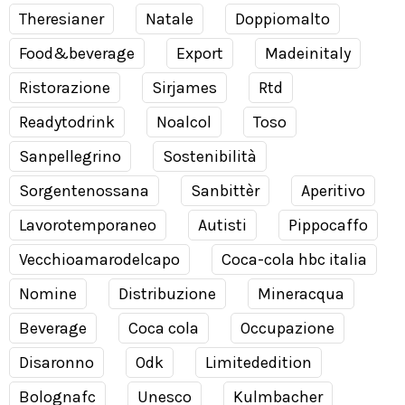
Theresianer
Natale
Doppiomalto
Food&beverage
Export
Madeinitaly
Ristorazione
Sirjames
Rtd
Readytodrink
Noalcol
Toso
Sanpellegrino
Sostenibilità
Sorgentenossana
Sanbittèr
Aperitivo
Lavorotemporaneo
Autisti
Pippocaffo
Vecchioamarodelcapo
Coca-cola hbc italia
Nomine
Distribuzione
Mineracqua
Beverage
Coca cola
Occupazione
Disaronno
Odk
Limitededition
Bolognafc
Unesco
Kulmbacher