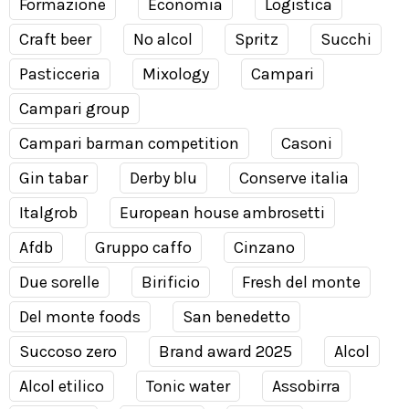
Formazione
Economia
Logistica
Craft beer
No alcol
Spritz
Succhi
Pasticceria
Mixology
Campari
Campari group
Campari barman competition
Casoni
Gin tabar
Derby blu
Conserve italia
Italgrob
European house ambrosetti
Afdb
Gruppo caffo
Cinzano
Due sorelle
Birificio
Fresh del monte
Del monte foods
San benedetto
Succoso zero
Brand award 2025
Alcol
Alcol etilico
Tonic water
Assobirra